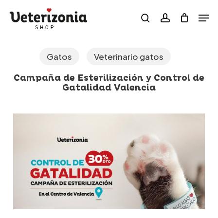
Skip
Menu
Men
to
search
account
main
content
Gatos
Veterinario gatos
Campaña de Esterilización y Control de
Gatalidad Valencia