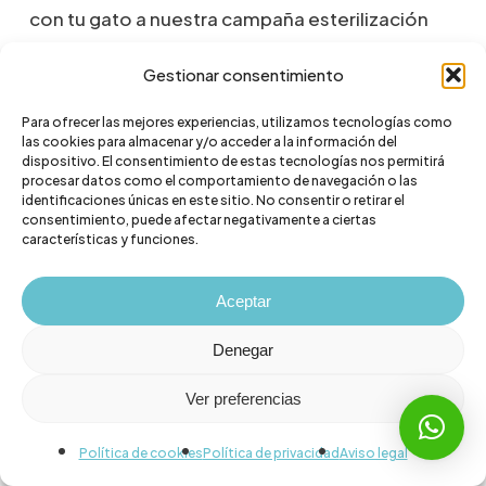
con tu gato a nuestra campaña esterilización
gatos Valencia.
Gestionar consentimiento
Para ofrecer las mejores experiencias, utilizamos tecnologías como
las cookies para almacenar y/o acceder a la información del
dispositivo. El consentimiento de estas tecnologías nos permitirá
procesar datos como el comportamiento de navegación o las
identificaciones únicas en este sitio. No consentir o retirar el
consentimiento, puede afectar negativamente a ciertas
características y funciones.
Aceptar
Preguntas frecuentes sobre
Denegar
esterilización gatos Valencia
Ver preferencias
A continuación, responderemos a las preguntas
Política de cookies
Política de privacidad
Aviso legal
y dudas más frecuentes de los usuarios en