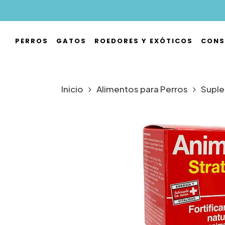
Skip
to
main
PERROS
GATOS
ROEDORES Y EXÓTICOS
CONS
content
Hit enter to search or ESC to close
Inicio
Alimentos para Perros
Suple