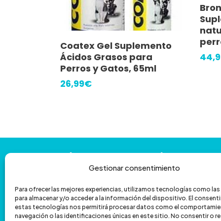
Bron
Supl
natu
perr
Añadir Al Carrito
Coatex Gel Suplemento
Ácidos Grasos para
44,9
Perros y Gatos, 65ml
26,99
€
Contáctanos
y
te
ayudamos
con
la
venta
por
teléfono
Gestionar consentimiento
Para ofrecer las mejores experiencias, utilizamos tecnologías como la
601 172 335
962 067 039
para almacenar y/o acceder a la información del dispositivo. El consen
estas tecnologías nos permitirá procesar datos como el comportamie
hola@veterizonia.com
navegación o las identificaciones únicas en este sitio. No consentir o ret