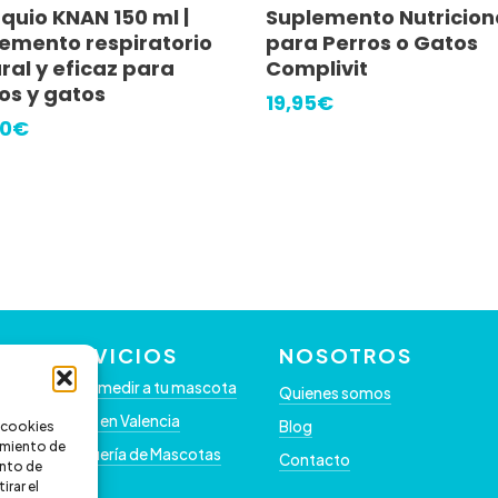
Leer Más
Añadir Al Carrito
quio KNAN 150 ml |
Suplemento Nutricion
emento respiratorio
para Perros o Gatos
ral y eficaz para
Complivit
os y gatos
19,95
€
0
€
SERVICIOS
NOSOTROS
Como medir a tu mascota
Quienes somos
Clínica en Valencia
Blog
s cookies
timiento de
Peluquería de Mascotas
Contacto
nto de
irar el