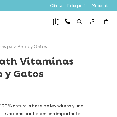
Menu
Clínica
Peluquería
Mi cuenta
search
account
nas para Perro y Gatos
ath Vitaminas
o y Gatos
100% natural a base de levaduras y una
as levaduras contienen una importante