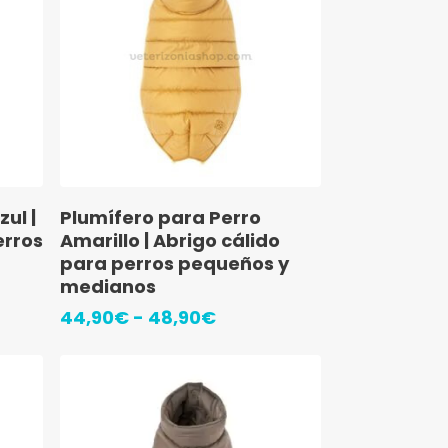
Este
Seleccionar Opciones
ul |
Plumífero para Perro
producto
erros
Amarillo | Abrigo cálido
tiene
para perros pequeños y
medianos
múltiples
Rango
44,90
€
-
48,90
€
variantes.
s:
de
Las
precios:
€
opciones
desde
44,90€
se
€
hasta
pueden