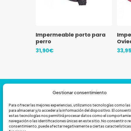
la
la
página
págin
de
de
Este
Este
Seleccionar Opciones
producto
prod
Impermeable porto para
Impe
producto
prod
perro
Ovie
tiene
tiene
31,90
€
33,9
múltiples
múlti
variantes.
varia
Las
Las
opciones
opci
Contáctanos
y
te
ayudamos
con
se
se
Gestionar consentimiento
la
venta
por
teléfono
pueden
pued
Para ofrecer las mejores experiencias, utilizamos tecnologías como la
elegir
elegir
para almacenar y/o acceder a la información del dispositivo. El consen
601 172 335
962 067 039
estas tecnologías nos permitirá procesar datos como el comportamie
en
en
navegación o las identificaciones únicas en este sitio. No consentir o ret
hola@veterizonia.com
la
la
consentimiento, puede afectar negativamente a ciertas características