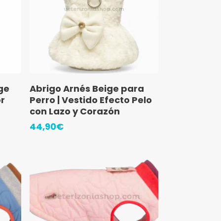
elegir
en
la
página
de
producto
Este
Seleccionar Opciones
ge
Abrigo Arnés Beige para
producto
or
Perro | Vestido Efecto Pelo
tiene
con Lazo y Corazón
múltiples
44,90
€
variantes.
Las
opciones
se
pueden
elegir