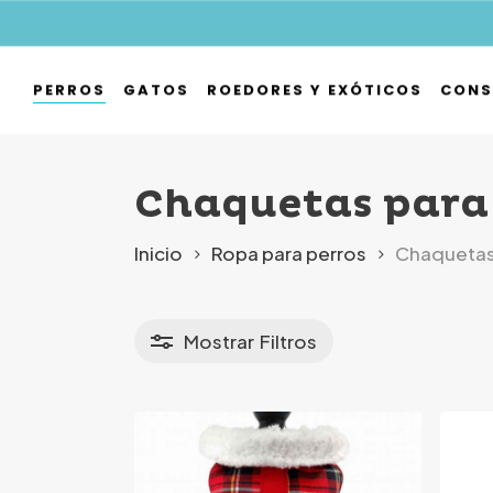
Skip
to
main
PERROS
GATOS
ROEDORES Y EXÓTICOS
CONS
content
Hit enter to search or ESC to close
Chaquetas para
Inicio
Ropa para perros
Chaquetas
Mostrar
Filtros
r precio