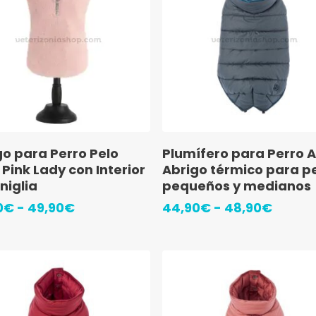
Este
Seleccionar Opciones
Seleccionar Opciones
go para Perro Pelo
Plumífero para Perro Az
ucto
producto
Pink Lady con Interior
Abrigo térmico para p
tiene
niglia
pequeños y medianos
ples
múltiples
Rango
Rango
0
€
-
49,90
€
44,90
€
-
48,90
€
de
de
ntes.
variantes.
precios:
precio
Las
desde
desde
48,90€
44,90
ones
opciones
hasta
hasta
se
49,90€
48,90
en
pueden