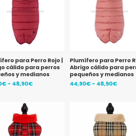
elegir
en
la
a
página
de
ucto
producto
Este
Seleccionar Opciones
Seleccionar Opciones
fero para Perro Rojo |
Plumífero para Perro R
ucto
producto
go cálido para perros
Abrigo cálido para per
tiene
eños y medianos
pequeños y medianos
ples
múltiples
Rango
Rango
0
€
-
48,90
€
44,90
€
-
48,90
€
de
de
ntes.
variantes.
precios:
precio
Las
desde
desde
44,90€
44,90
ones
opciones
hasta
hasta
se
48,90€
48,90
en
pueden