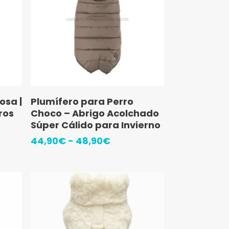
48,90€
elegir
en
la
página
de
producto
Este
Seleccionar Opciones
osa |
Plumífero para Perro
producto
ros
Choco – Abrigo Acolchado
tiene
Súper Cálido para Invierno
múltiples
Rango
44,90
€
-
48,90
€
de
variantes.
s:
precios:
Las
desde
€
44,90€
opciones
hasta
se
€
48,90€
pueden