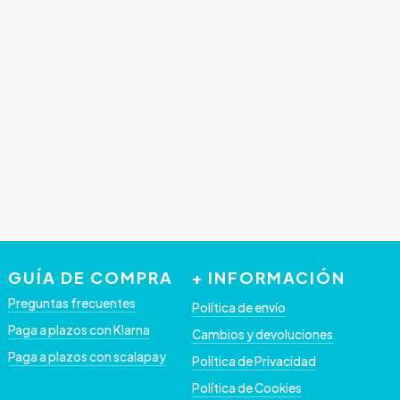
producto
GUÍA DE COMPRA
+ INFORMACIÓN
Preguntas frecuentes
Política de envío
Paga a plazos con Klarna
Cambios y devoluciones
Paga a plazos con scalapay
Política de Privacidad
Política de Cookies