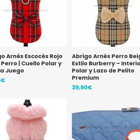
elegir
en
la
a
página
de
ucto
producto
Este
Seleccionar Opciones
Seleccionar Opciones
go Arnés Escocés Rojo
Abrigo Arnés Perro Bei
ucto
producto
Perro | Cuello Polar y
Estilo Burberry – Interi
tiene
 a Juego
Polar y Lazo de Pelito
Premium
ples
múltiples
5
€
39,90
€
ntes.
variantes.
Las
ones
opciones
se
en
pueden
elegir