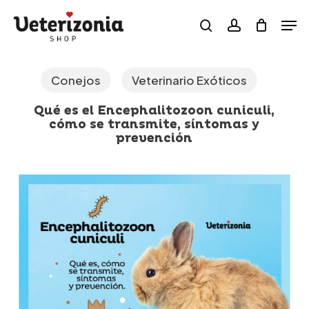
Skip
Menu
Men
to
search
account
main
content
Conejos
Veterinario Exóticos
Qué es el Encephalitozoon cuniculi,
cómo se transmite, síntomas y
prevención