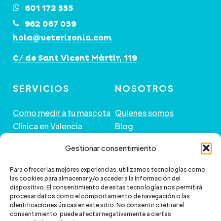
601 172 335
962 067 039
hola@veterizonia.com
C/ de Sant Vicent Màrtir, 119
SERVICIOS
NOSOTROS
Como medir a tu mascota
Quienes somos
Clínica en Valencia
Blog
Peluquería de Mascotas
Contacto
Gestionar consentimiento
GUÍA DE COMPRA
+ INFORMACIÓN
Para ofrecer las mejores experiencias, utilizamos tecnologías como
las cookies para almacenar y/o acceder a la información del
dispositivo. El consentimiento de estas tecnologías nos permitirá
Preguntas frecuentes
Política de envío
procesar datos como el comportamiento de navegación o las
Paga a plazos con Klarna
Cambios y devoluciones
identificaciones únicas en este sitio. No consentir o retirar el
consentimiento, puede afectar negativamente a ciertas
Paga a plazos con
Política de Privacidad