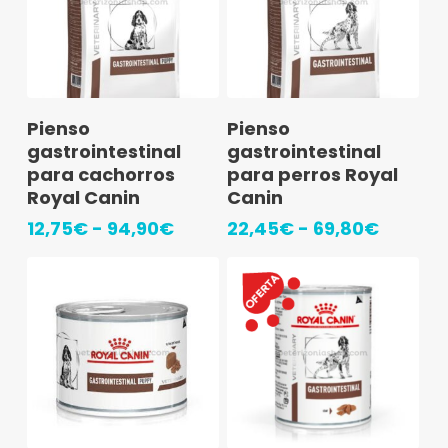
Este
Este
Seleccionar
Seleccionar
Pienso
Pienso
producto
producto
Opciones
Opciones
gastrointestinal
gastrointestinal
tiene
tiene
para cachorros
para perros Royal
Royal Canin
Canin
múltiples
múltiples
Rango
Rango
12,75
€
-
94,90
€
22,45
€
-
69,80
€
variantes.
variantes.
de
de
Las
Las
precios:
precios
opciones
desde
opciones
desde
12,75€
22,45€
se
se
hasta
hasta
pueden
pueden
94,90€
69,80€
elegir
elegir
en
en
la
la