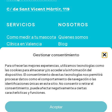
C/ de Sant Vicent Màrtir, 119
SERVICIOS
NOSOTROS
Como medir a tu mascota
Quienes somos
Clínica en Valencia
Blog
Peluquería de Mascotas
Contacto
Gestionar consentimiento
GUÍA DE COMPRA
+ INFORMACIÓN
Para ofrecer las mejores experiencias, utilizamos tecnologías como
las cookies para almacenar y/o acceder a la información del
dispositivo. El consentimiento de estas tecnologías nos permitirá
Preguntas frecuentes
Política de envío
procesar datos como el comportamiento de navegación o las
Paga a plazos con Klarna
Cambios y devoluciones
identificaciones únicas en este sitio. No consentir o retirar el
consentimiento, puede afectar negativamente a ciertas
Paga a plazos con
Política de Privacidad
características y funciones.
scalapay
Política de Cookies
Aviso legal
Aceptar