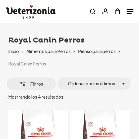
Skip
Menu
Men
to
search
account
Cerrar
main
filtros
content
Royal Canin Perros
Inicio
Alimentos para Perros
Pienso para perros
Royal Canin Perros
Ordenar por los últimos
Filtros
Ordenado
Mostrando los 4 resultados
por
los
últimos