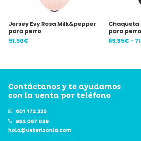
Este
Este
Seleccionar Opciones
Selec
Jersey Evy Rosa Milk&pepper
Chaqueta p
producto
producto
para perro
para perr
tiene
tiene
51,50
€
69,95
€
-
71
múltiples
múltiples
variantes.
variantes.
Las
Las
opciones
opciones
se
se
Contáctanos y te ayudamos
pueden
pueden
con la venta por teléfono
elegir
elegir
601 172 335
en
en
962 067 039
la
la
hola@veterizonia.com
página
página