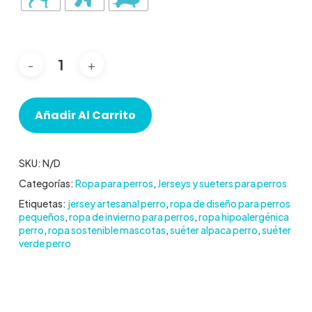
Añadir Al Carrito
SKU:
N/D
Categorías:
Ropa para perros
,
Jerseys y sueters para perros
Etiquetas:
jersey artesanal perro
,
ropa de diseño para perros
pequeños
,
ropa de invierno para perros
,
ropa hipoalergénica
perro
,
ropa sostenible mascotas
,
suéter alpaca perro
,
suéter
verde perro