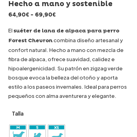
Hecho a mano y sostenible
Rango
64,90
€
-
69,90
€
de
precios:
El
suéter de lana de alpaca para perro
desde
combina diseño artesanal y
Forest Chevron
64,90€
hasta
confort natural. Hecho a mano con mezcla de
69,90€
fibra de alpaca, ofrece suavidad, calidez e
hipoalergenicidad. Su patrón en zigzag verde
bosque evoca la belleza del otoño y aporta
estilo a los paseos invernales. Ideal para perros
pequeños con alma aventurera y elegante.
Talla