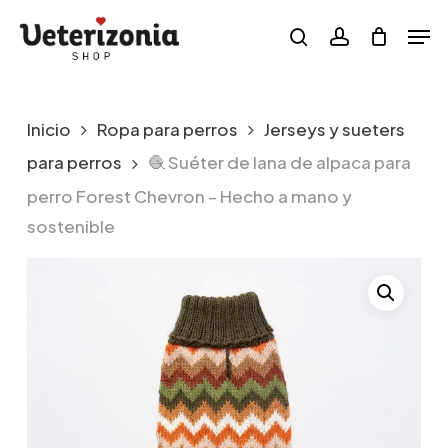
Skip
Menu
Men
to
search
account
main
content
Inicio
Ropa para perros
Jerseys y sueters
para perros
🧶 Suéter de lana de alpaca para
perro Forest Chevron – Hecho a mano y
sostenible