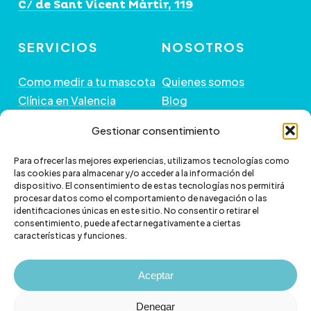
de
de
C/ de Sant Vicent Màrtir, 119
producto
producto
SERVICIOS
NOSOTROS
Como medir a tu mascota
Quienes somos
Clínica en Valencia
Blog
Peluquería de Mascotas
Contacto
Gestionar consentimiento
GUÍA DE COMPRA
+ INFORMACIÓN
Para ofrecer las mejores experiencias, utilizamos tecnologías como
las cookies para almacenar y/o acceder a la información del
dispositivo. El consentimiento de estas tecnologías nos permitirá
Preguntas frecuentes
Política de envío
procesar datos como el comportamiento de navegación o las
Paga a plazos con Klarna
Cambios y devoluciones
identificaciones únicas en este sitio. No consentir o retirar el
consentimiento, puede afectar negativamente a ciertas
Paga a plazos con
Política de Privacidad
características y funciones.
scalapay
Política de Cookies
Aviso legal
Aceptar
Denegar