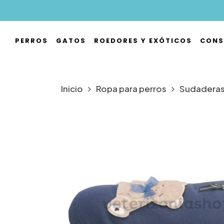
Skip
to
main
PERROS
GATOS
ROEDORES Y EXÓTICOS
CONS
content
Hit enter to search or ESC to close
Inicio
Ropa para perros
Sudaderas