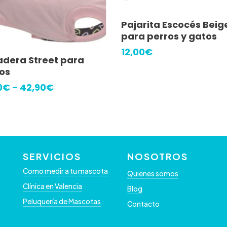
Añadir Al Carrito
Pajarita Escocés Beig
para perros y gatos
12,00
€
Seleccionar Opciones
dera Street para
ucto
os
Rango
0
€
-
42,90
€
ples
de
precios:
ntes.
desde
41,90€
hasta
ones
42,90€
SERVICIOS
NOSOTROS
Como medir a tu mascota
en
Quienes somos
Clínica en Valencia
r
Blog
Peluquería de Mascotas
Contacto