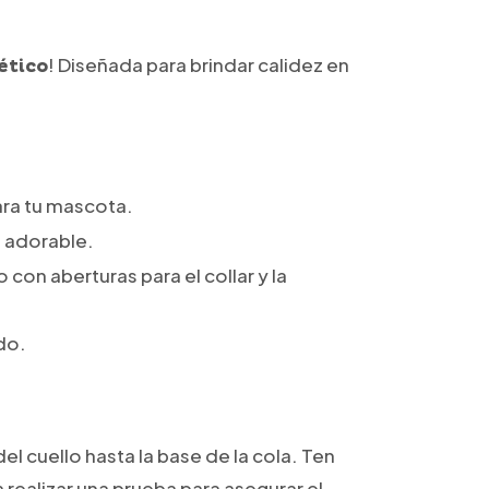
! Diseñada para brindar calidez en
ético
ara tu mascota.
e adorable.
 con aberturas para el collar y la
do.
l cuello hasta la base de la cola. Ten
 realizar una prueba para asegurar el