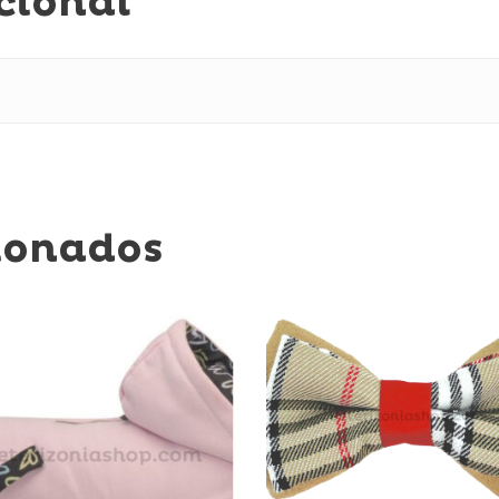
cional
ionados