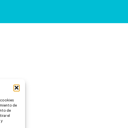
na
ucto
s cookies
timiento de
nto de
irar el
 y