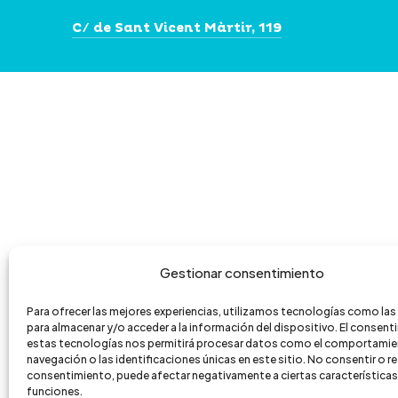
página
pági
C/ de Sant Vicent Màrtir, 119
de
de
producto
prod
Gestionar consentimiento
Para ofrecer las mejores experiencias, utilizamos tecnologías como la
para almacenar y/o acceder a la información del dispositivo. El consen
estas tecnologías nos permitirá procesar datos como el comportamie
navegación o las identificaciones únicas en este sitio. No consentir o ret
consentimiento, puede afectar negativamente a ciertas características
funciones.