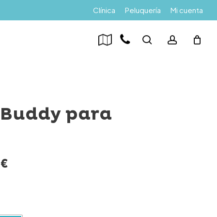
Menu
Clínica
Peluquería
Mi cuenta
search
account
 Buddy para
Rango
0
€
de
precios:
desde