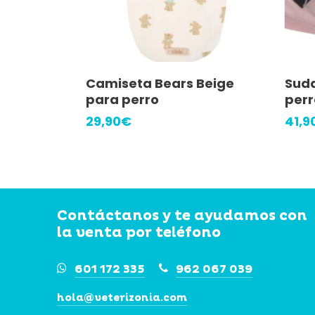
Este
Este
Seleccionar Opciones
Camiseta Bears Beige
Suda
producto
prod
para perro
perr
tiene
tiene
29,90
€
41,9
múltiples
múlti
variantes.
varia
Las
Las
opciones
opci
Contáctanos
y
te
ayudamos
con
se
se
la
venta
por
teléfono
pueden
pued
elegir
elegi
601 172 335
962 067 039
en
en
hola@veterizonia.com
la
la