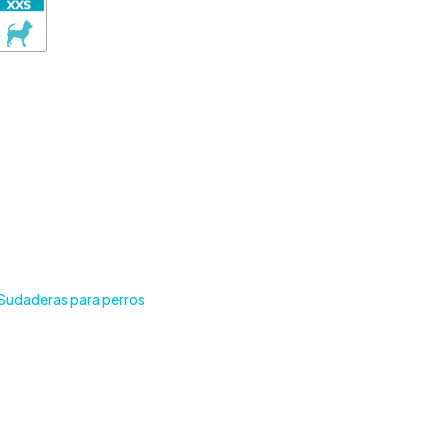
41,90€
hasta
42,90€
Sudaderas para perros