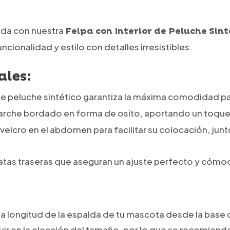
oda con nuestra
Felpa con Interior de Peluche Sint
ncionalidad y estilo con detalles irresistibles.
ales:
 de peluche sintético garantiza la máxima comodidad p
 parche bordado en forma de osito, aportando un toqu
 velcro en el abdomen para facilitar su colocación, junto
 patas traseras que aseguran un ajuste perfecto y cómo
a longitud de la espalda de tu mascota desde la base de
uir en la elección del tamaño, por lo que se recomienda