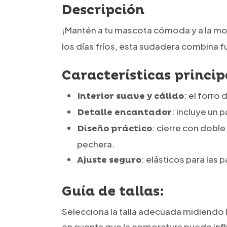
Descripción
¡Mantén a tu mascota cómoda y a la m
los días fríos, esta sudadera combina fu
Características princip
: el forro
Interior suave y cálido
: incluye un
Detalle encantador
: cierre con doble
Diseño práctico
pechera.
: elásticos para las
Ajuste seguro
Guía de tallas:
Selecciona la talla adecuada midiendo l
en cuenta que la corporatura puede infl