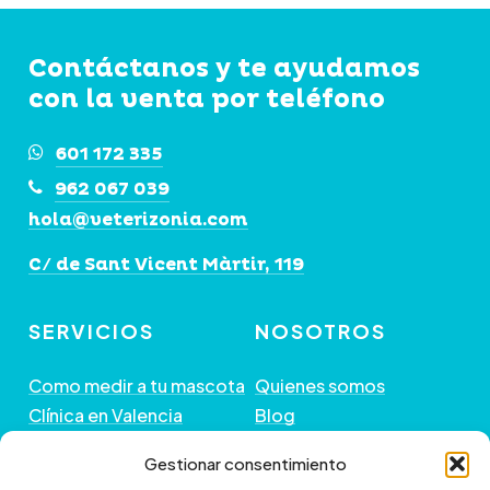
hasta
79,90€
opciones
opciones
se
se
Contáctanos y te ayudamos
pueden
pueden
con la venta por teléfono
elegir
elegir
601 172 335
en
en
962 067 039
la
la
hola@veterizonia.com
página
página
de
de
C/ de Sant Vicent Màrtir, 119
producto
producto
SERVICIOS
NOSOTROS
Como medir a tu mascota
Quienes somos
Clínica en Valencia
Blog
Peluquería de Mascotas
Contacto
Gestionar consentimiento