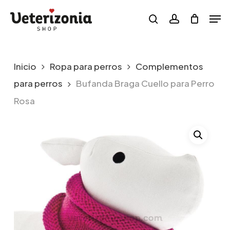
Skip
Menu
Men
to
search
account
main
content
Inicio
Ropa para perros
Complementos
para perros
Bufanda Braga Cuello para Perro
Rosa