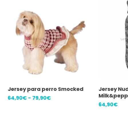
Este
Este
Seleccionar Opciones
Selec
Jersey para perro Smocked
Jersey Nud
producto
producto
Milk&pepp
Rango
64,90
€
-
79,90
€
tiene
tiene
de
64,90
€
precios:
múltiples
múltiples
desde
variantes.
variantes.
64,90€
Las
Las