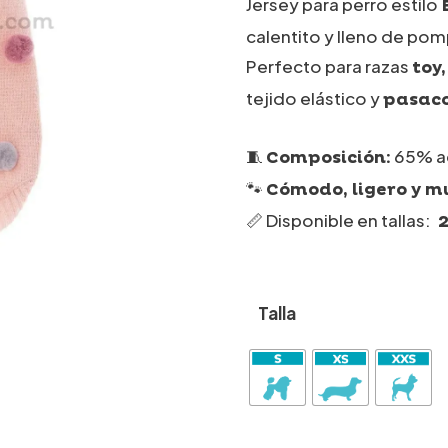
Jersey para perro estilo
calentito y lleno de po
Perfecto para razas
toy
tejido elástico y
pasaco
🧵
65% ac
Composición:
🐾
Cómodo, ligero y m
📏 Disponible en tallas:
2
Talla