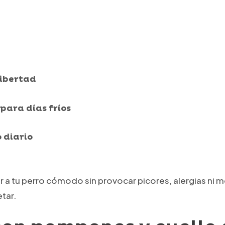
libertad
para días fríos
o diario
a tu perro cómodo sin provocar picores, alergias ni mol
etar.