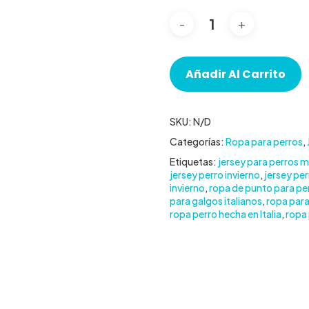
Añadir Al Carrito
SKU:
N/D
Categorías:
Ropa para perros
,
Etiquetas:
jersey para perros m
jersey perro invierno
,
jersey per
invierno
,
ropa de punto para pe
para galgos italianos
,
ropa par
ropa perro hecha en Italia
,
ropa