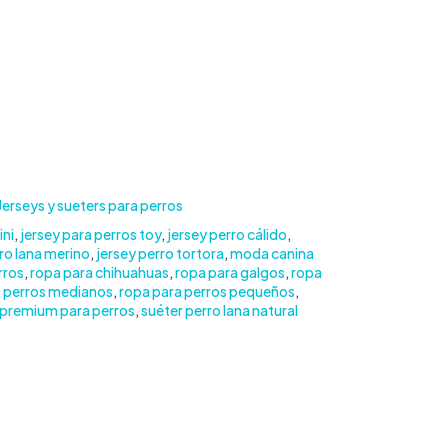
Jerseys y sueters para perros
ini
,
jersey para perros toy
,
jersey perro cálido
,
ro lana merino
,
jersey perro tortora
,
moda canina
rros
,
ropa para chihuahuas
,
ropa para galgos
,
ropa
a perros medianos
,
ropa para perros pequeños
,
 premium para perros
,
suéter perro lana natural