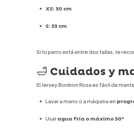
XS: 30 cm
S: 33 cm
Si tu perro está entre dos tallas, te r
🛁 Cuidados y m
El Jersey Bonbon Rosa es fácil de ma
Lavar a mano o a máquina en
progr
Usar
agua fría o máximo 30°