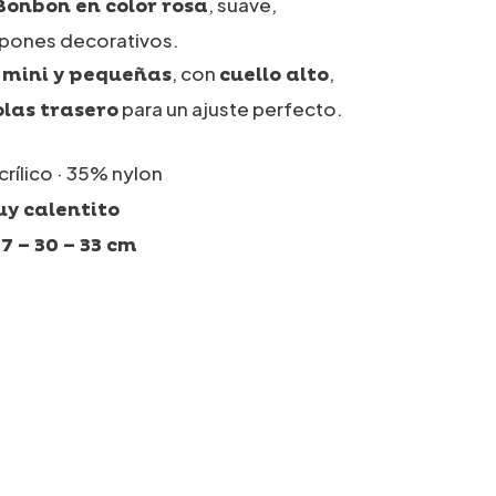
precios:
, suave,
Bonbon en color rosa
desde
mpones decorativos.
, con
,
, mini y pequeñas
cuello alto
45,80€
para un ajuste perfecto.
las trasero
hasta
47,40€
rílico · 35% nylon
uy calentito
7 – 30 – 33 cm