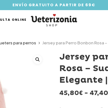
ENVÍO GRATUITO A PARTIR DE 69€
ULTA ONLINE
sueters para perros
Jersey para Perro Bonbon Rosa – 
Jersey pa
Rosa – Sua
Elegante |
45,80
€
-
47,4