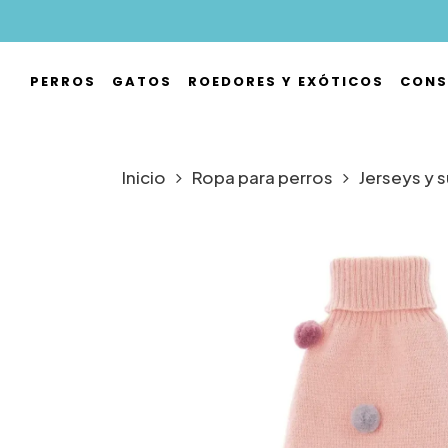
Skip
to
main
PERROS
GATOS
ROEDORES Y EXÓTICOS
CONS
content
Hit enter to search or ESC to close
Inicio
Ropa para perros
Jerseys y 