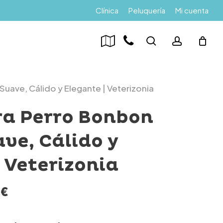
Menu
Clínica
Peluquería
Mi cuenta
search
account
Suave, Cálido y Elegante | Veterizonia
ra Perro Bonbon
ve, Cálido y
 Veterizonia
Rango
0
€
de