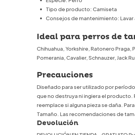
Especie: Perro
Tipo de producto: Camiseta
Consejos de mantenimiento:
Lavar 
Ideal para perros de 
Chihuahua, Yorkshire, Ratonero Praga, 
Pomerania, Cavalier, Schnauzer, Jack Rus
Precauciones
Diseñado para ser utilizado por períod
que no destruya ni ingiera el producto
reemplace si alguna pieza se daña. Par
Tamaño. Las recomendaciones de tamañ
Devolución
DEVOLUCIÓN EN TIENDA – GRATUITO
Pu