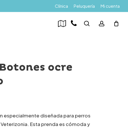
Menu
Clínica
Peluquería
Mi cuenta
search
account
Botones ocre
o
n especialmente diseñada para perros
Veterizonia. Esta prenda es cómoda y