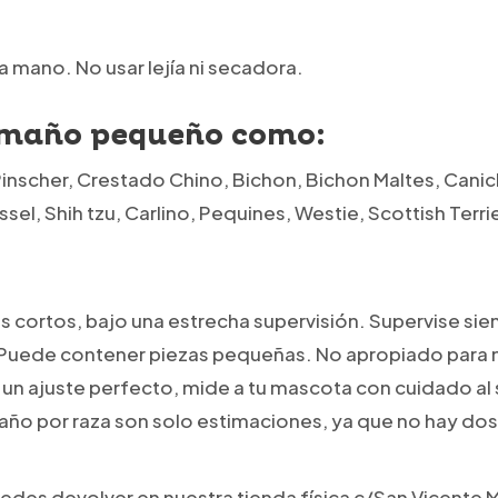
a mano. No usar lejía ni secadora.
tamaño pequeño como:
Pinscher, Crestado Chino, Bichon, Bichon Maltes, Canic
sel, Shih tzu, Carlino, Pequines, Westie, Scottish Terri
os cortos, bajo una estrecha supervisión. Supervise si
. Puede contener piezas pequeñas. No apropiado para 
a un ajuste perfecto, mide a tu mascota con cuidado al
o por raza son solo estimaciones, ya que no hay dos
edes devolver en nuestra tienda física c/San Vicente Má