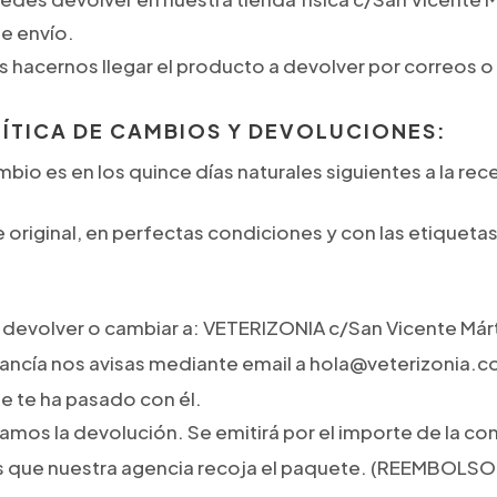
de envío.
cernos llegar el producto a devolver por correos o 
ÍTICA DE CAMBIOS Y DEVOLUCIONES:
mbio es en los quince días naturales siguientes a la re
e original, en perfectas condiciones y con las etiquet
devolver o cambiar a: VETERIZONIA c/San Vicente Márti
ancía nos avisas mediante email a hola@veterizonia.co
e te ha pasado con él.
amos la devolución. Se emitirá por el importe de la c
ras que nuestra agencia recoja el paquete. (REEMBO