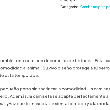
Categorías:
Camisetas para pe
rable tono ocre con decoración de botones. Esta cam
omodidad al animal. Su vivo diseño protege a tu perro 
s de esta temporada.
 pequeño perro sin sacrificar la comodidad. La camise
 cuello. Además, la camiseta se adapta perfectamente al
 usa. ¡Haz que tu mascota se sienta cómoda y a la mod