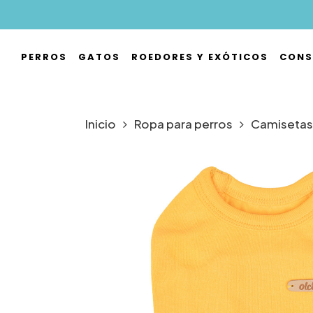
Skip
to
main
PERROS
GATOS
ROEDORES Y EXÓTICOS
CONS
content
Hit enter to search or ESC to close
Inicio
Ropa para perros
Camisetas