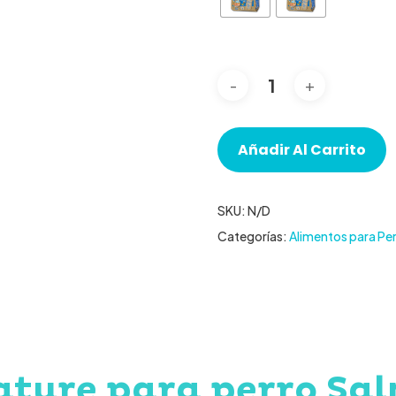
Añadir Al Carrito
SKU:
N/D
Categorías:
Alimentos para Pe
ture para perro Sal