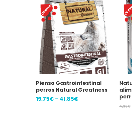
Este
Seleccionar Opciones
Pienso Gastrointestinal
Natu
producto
perros Natural Greatness
ali
tiene
perr
Rango
19,75
€
-
41,85
€
múltiples
de
4,39
€
precios:
variantes.
desde
Las
19,75€
hasta
opciones