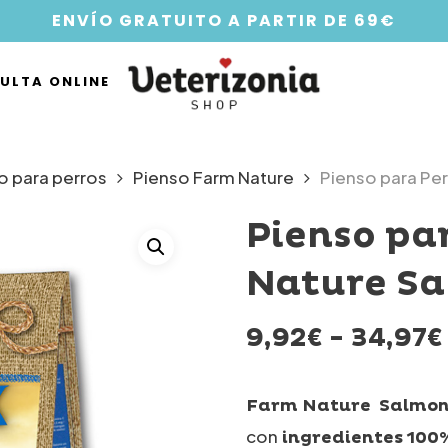
ENVÍO GRATUITO A PARTIR DE 69€
ULTA ONLINE
o para perros
Pienso Farm Nature
Pienso para Pe
Pienso pa
Nature Sa
9,92
€
-
34,97
€
Farm Nature Salmon
con
ingredientes 100