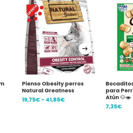
Este
s
Seleccionar Opciones
Añ
rm
Pienso Obesity perros
Bocaditos
producto
z
Natural Greatness
para Perr
tiene
Atún 🐶🍣
Rango
19,75
€
-
41,85
€
múltiples
de
7,35
€
:
precios:
variantes.
desde
Las
19,75€
hasta
opciones