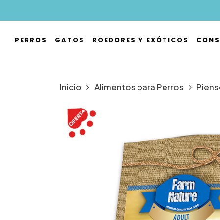
Skip
to
main
PERROS
GATOS
ROEDORES Y EXÓTICOS
CONS
content
Hit enter to search or ESC to close
Inicio
Alimentos para Perros
Piens