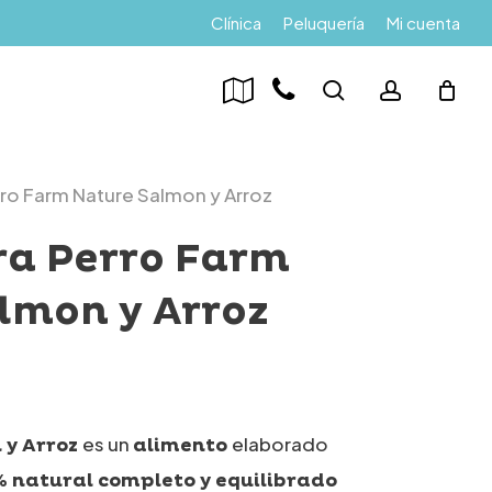
Menu
Clínica
Peluquería
Mi cuenta
search
account
rro Farm Nature Salmon y Arroz
ra Perro Farm
lmon y Arroz
Rango
de
precios:
es un
elaborado
 y Arroz
alimento
desde
% natural completo y equilibrado