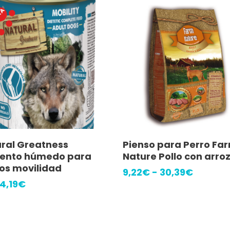
Este
Añadir Al Carrito
Seleccionar Opcione
ral Greatness
Pienso para Perro Fa
producto
mento húmedo para
Nature Pollo con arro
tiene
os movilidad
Rango
9,22
€
-
30,39
€
múltiples
de
El
El
4,19
€
precios
precio
precio
variantes.
desde
original
actual
Las
9,22€
era:
es:
hasta
4,39€.
4,19€.
opciones