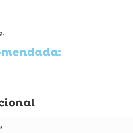
g.
comendada:
cional
Kg