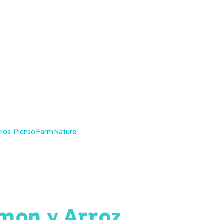
rros
,
Pienso Farm Nature
mon y Arroz