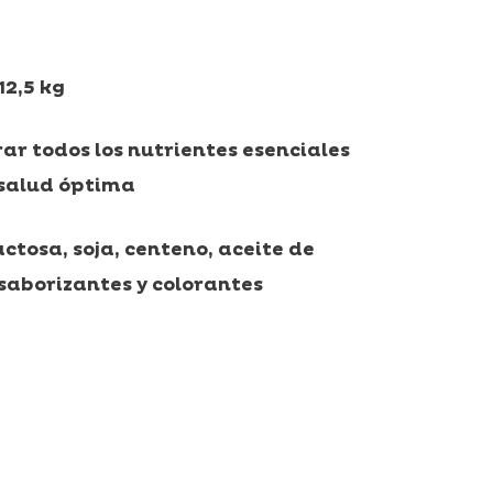
9,92€
hasta
12,5 kg
34,97€
ar todos los nutrientes esenciales
 salud óptima
ctosa, soja, centeno, aceite de
saborizantes y colorantes