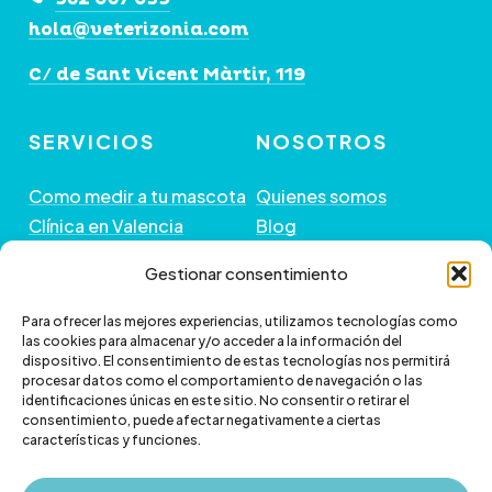
página
página
hola@veterizonia.com
de
de
producto
producto
C/ de Sant Vicent Màrtir, 119
SERVICIOS
NOSOTROS
Como medir a tu mascota
Quienes somos
Clínica en Valencia
Blog
Peluquería de Mascotas
Contacto
Gestionar consentimiento
GUÍA DE COMPRA
+ INFORMACIÓN
Para ofrecer las mejores experiencias, utilizamos tecnologías como
las cookies para almacenar y/o acceder a la información del
dispositivo. El consentimiento de estas tecnologías nos permitirá
Preguntas frecuentes
Política de envío
procesar datos como el comportamiento de navegación o las
Paga a plazos con Klarna
Cambios y devoluciones
identificaciones únicas en este sitio. No consentir o retirar el
consentimiento, puede afectar negativamente a ciertas
Paga a plazos con
Política de Privacidad
características y funciones.
scalapay
Política de Cookies
Aviso legal