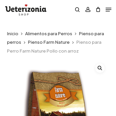
Skip
Menu
Men
to
search
account
main
content
Inicio
Alimentos para Perros
Pienso para
perros
Pienso Farm Nature
Pienso para
Perro Farm Nature Pollo con arroz