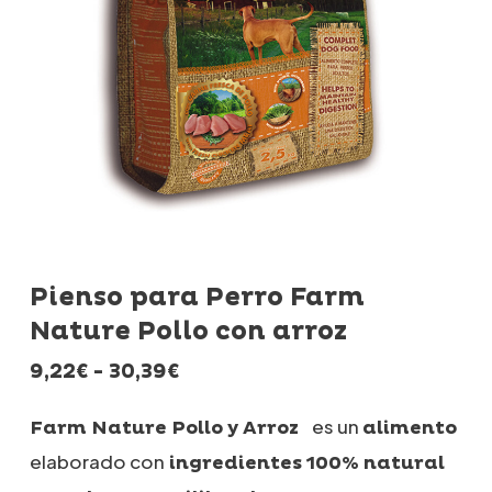
Pienso para Perro Farm
Nature Pollo con arroz
Rango
9,22
€
-
30,39
€
de
precios:
es un
Farm Nature Pollo y Arroz
alimento
desde
elaborado con
ingredientes 100% natural
9,22€