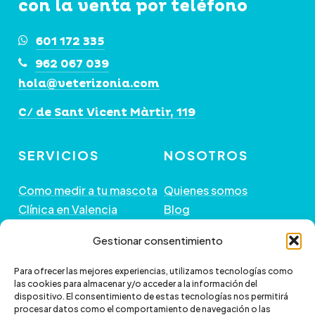
con la venta por teléfono
601 172 335
962 067 039
hola@veterizonia.com
C/ de Sant Vicent Màrtir, 119
SERVICIOS
NOSOTROS
Como medir a tu mascota
Quienes somos
Clínica en Valencia
Blog
Peluquería de Mascotas
Contacto
Gestionar consentimiento
GUÍA DE COMPRA
+ INFORMACIÓN
Para ofrecer las mejores experiencias, utilizamos tecnologías como
las cookies para almacenar y/o acceder a la información del
dispositivo. El consentimiento de estas tecnologías nos permitirá
Preguntas frecuentes
Política de envío
procesar datos como el comportamiento de navegación o las