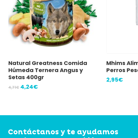
Añadir Al Carrito
A
Natural Greatness Comida
Mhims Ali
Húmeda Ternera Angus y
Perros Pes
Setas 400gr
2,95
€
El
El
4,24
€
4,71
€
precio
precio
original
actual
era:
es:
4,71€.
4,24€.
Contáctanos y te ayudamos