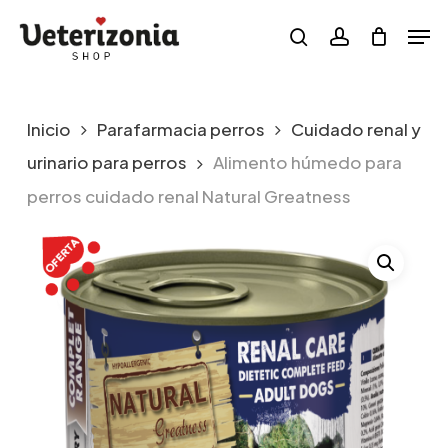
Skip
Menu
Men
to
search
account
main
content
Inicio
Parafarmacia perros
Cuidado renal y
urinario para perros
Alimento húmedo para
perros cuidado renal Natural Greatness