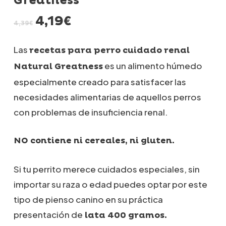
Greatness
El
El
4,19
€
4,39
€
precio
precio
original
actual
Las
recetas para perro cuidado renal
era:
es:
4,39€.
4,19€.
es un alimento húmedo
Natural Greatness
especialmente creado para satisfacer las
necesidades alimentarias de aquellos perros
con problemas de insuficiencia renal.
NO contiene ni cereales, ni gluten.
Si tu perrito merece cuidados especiales, sin
importar su raza o edad puedes optar por este
tipo de pienso canino en su práctica
presentación de
lata 400 gramos.