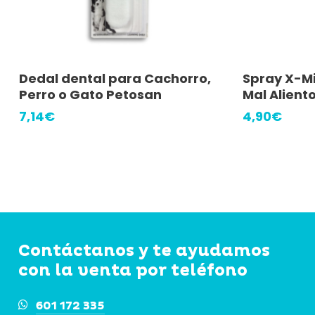
Añadir Al Carrito
A
Dedal dental para Cachorro,
Spray X-Mi
Perro o Gato Petosan
Mal Alient
7,14
€
4,90
€
Contáctanos y te ayudamos
con la venta por teléfono
601 172 335