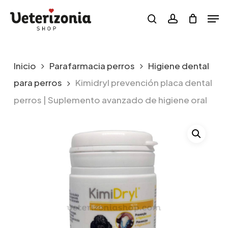
Skip
Menu
Men
to
search
account
main
content
Inicio
Parafarmacia perros
Higiene dental
para perros
Kimidryl prevención placa dental
perros | Suplemento avanzado de higiene oral