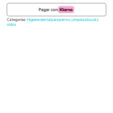
Categorías:
Higiene dental para perros
,
Limpieza bucal y
oídos
Descripción del Producto
¡Mantén a tu cachorro feliz y nosotros nos
encargaremos de mantener su sonrisa
saludable con este completo kit de higiene
dental!
El
incluye:
Petosan® Puppy Pack