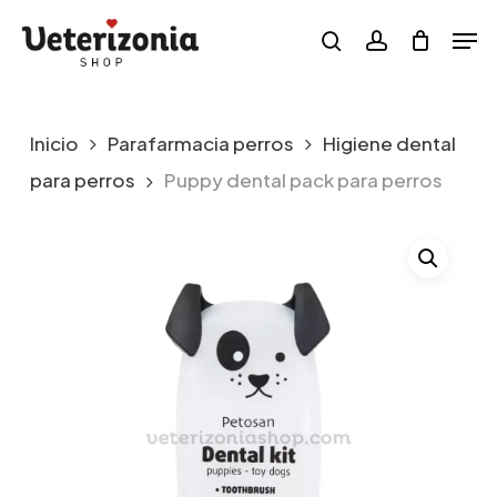
Skip
Menu
Men
to
search
account
main
content
Inicio
Parafarmacia perros
Higiene dental
para perros
Puppy dental pack para perros