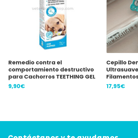
Este
Añadir Al Carrito
Selec
Remedio contra el
Cepillo De
producto
comportamiento destructivo
Ultrasuave
tiene
para Cachorros TEETHING GEL
Filamentos 
múltiples
9,90
€
17,95
€
variantes.
Las
opciones
se
pueden
Contáctanos y te ayudamos