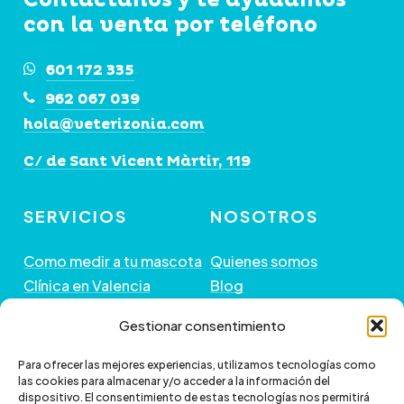
elegir
con la venta por teléfono
en
la
601 172 335
página
962 067 039
de
hola@veterizonia.com
producto
C/ de Sant Vicent Màrtir, 119
SERVICIOS
NOSOTROS
Como medir a tu mascota
Quienes somos
Clínica en Valencia
Blog
Peluquería de Mascotas
Contacto
Gestionar consentimiento
GUÍA DE COMPRA
+ INFORMACIÓN
Para ofrecer las mejores experiencias, utilizamos tecnologías como
las cookies para almacenar y/o acceder a la información del
dispositivo. El consentimiento de estas tecnologías nos permitirá