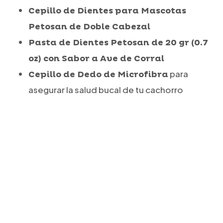
Cepillo de Dientes para Mascotas
Petosan de Doble Cabezal
Pasta de Dientes Petosan de 20 gr (0.7
oz) con Sabor a Ave de Corral
para
Cepillo de Dedo de Microfibra
asegurar la salud bucal de tu cachorro
Ingredientes de la pasta de dientes
agua, sílice hidratada, sorbitol, caolín,
(INCI):
glicerina, goma de celulosa, pirofosfato
tetrasódico, pirofosfato disódico, sacarina
sódica, aroma, benzoato de sodio.
La pasta de dientes no contiene productos