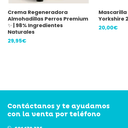
Añadir Al Carrito
A
Crema Regeneradora
Mascarilla
Almohadillas Perros Premium
Yorkshire 
✨ | 98% Ingredientes
20,00
€
Naturales
29,95
€
Contáctanos y te ayudamos
con la venta por teléfono