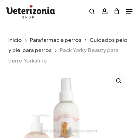
Skip
Menu
Men
to
search
account
main
content
Inicio
Parafarmacia perros
Cuidados pelo
y piel para perros
Pack Yorky Beauty para
perro Yorkshire