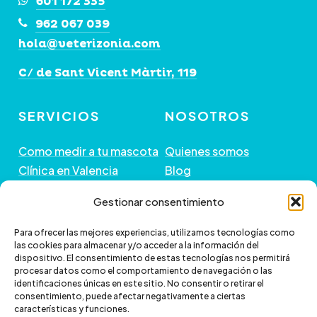
601 172 335
962 067 039
hola@veterizonia.com
C/ de Sant Vicent Màrtir, 119
SERVICIOS
NOSOTROS
Como medir a tu mascota
Quienes somos
Clínica en Valencia
Blog
Peluquería de Mascotas
Contacto
Gestionar consentimiento
GUÍA DE COMPRA
+ INFORMACIÓN
Para ofrecer las mejores experiencias, utilizamos tecnologías como
las cookies para almacenar y/o acceder a la información del
dispositivo. El consentimiento de estas tecnologías nos permitirá
Preguntas frecuentes
Política de envío
procesar datos como el comportamiento de navegación o las
Paga a plazos con Klarna
Cambios y devoluciones
identificaciones únicas en este sitio. No consentir o retirar el
consentimiento, puede afectar negativamente a ciertas
Paga a plazos con
Política de Privacidad
características y funciones.
scalapay