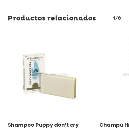
Productos relacionados
1/8
Añadir Al Carrito
A
Shampoo Puppy don’t cry
Champú Hi