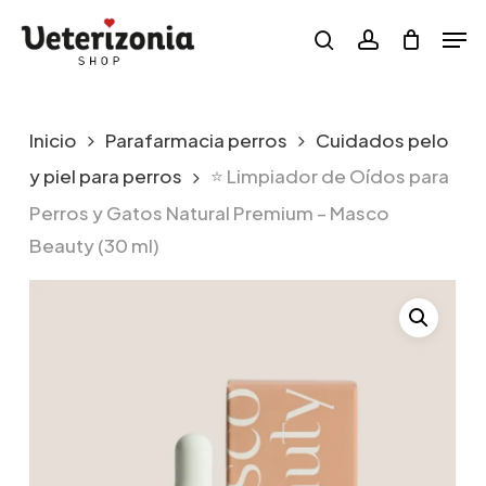
Skip
Menu
Men
to
search
account
main
content
Inicio
Parafarmacia perros
Cuidados pelo
y piel para perros
⭐ Limpiador de Oídos para
Perros y Gatos Natural Premium – Masco
Beauty (30 ml)