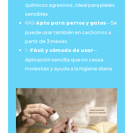
químicos agresivos, ideal para pieles
sensibles.
🐶🐱
– Se
Apto para perros y gatos
puede usar también en cachorros a
partir de 3 meses.
✨
–
Fácil y cómodo de usar
Aplicación sencilla que no causa
molestias y ayuda a la higiene diaria.