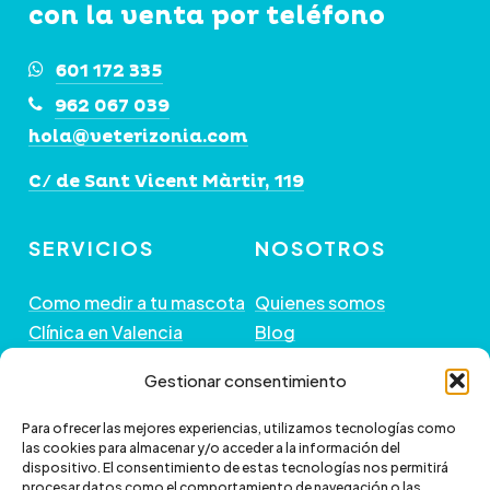
con
la
venta
por
teléfono
601 172 335
962 067 039
hola@veterizonia.com
C/ de Sant Vicent Màrtir, 119
SERVICIOS
NOSOTROS
Como medir a tu mascota
Quienes somos
Clínica en Valencia
Blog
Peluquería de Mascotas
Contacto
Gestionar consentimiento
GUÍA DE COMPRA
+ INFORMACIÓN
Para ofrecer las mejores experiencias, utilizamos tecnologías como
las cookies para almacenar y/o acceder a la información del
dispositivo. El consentimiento de estas tecnologías nos permitirá
Preguntas frecuentes
Política de envío
procesar datos como el comportamiento de navegación o las