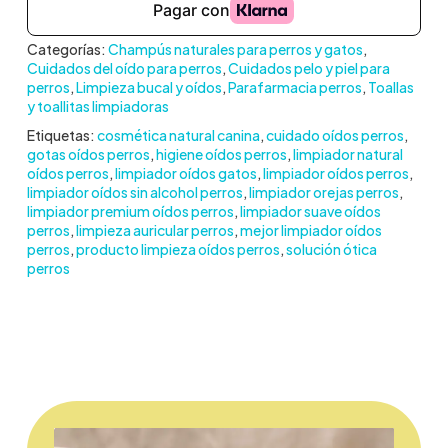
Categorías:
Champús naturales para perros y gatos
,
Cuidados del oído para perros
,
Cuidados pelo y piel para
perros
,
Limpieza bucal y oídos
,
Parafarmacia perros
,
Toallas
y toallitas limpiadoras
Etiquetas:
cosmética natural canina
,
cuidado oídos perros
,
gotas oídos perros
,
higiene oídos perros
,
limpiador natural
oídos perros
,
limpiador oídos gatos
,
limpiador oídos perros
,
limpiador oídos sin alcohol perros
,
limpiador orejas perros
,
limpiador premium oídos perros
,
limpiador suave oídos
perros
,
limpieza auricular perros
,
mejor limpiador oídos
perros
,
producto limpieza oídos perros
,
solución ótica
perros