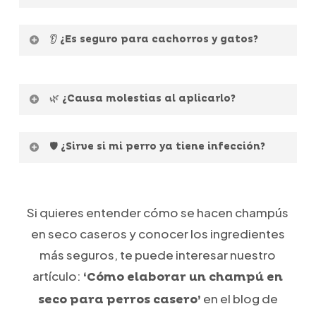
👉 1–2 veces por semana, o según
👂 ¿Es seguro para cachorros y gatos?
recomendación veterinaria.
✅ Sí, gracias a su fórmula suave puede
usarse en ambos.
🌿 ¿Causa molestias al aplicarlo?
❌ No, es indoloro y apto para pieles
🛡️ ¿Sirve si mi perro ya tiene infección?
sensibles.
👉 En ese caso, debe consultarse al
veterinario. Este limpiador es preventivo y
Si quieres entender cómo se hacen champús
de mantenimiento.
en seco caseros y conocer los ingredientes
más seguros, te puede interesar nuestro
artículo:
‘Cómo elaborar un champú en
en el blog de
seco para perros casero’