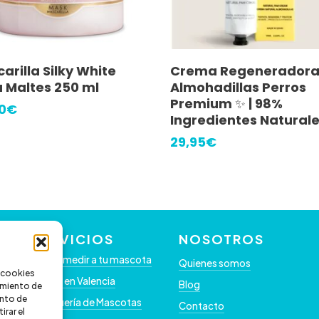
Añadir Al Carrito
Añadir Al Carrito
arilla Silky White
Crema Regenerador
 Maltes 250 ml
Almohadillas Perros
Premium ✨ | 98%
0
€
Ingredientes Natural
29,95
€
SERVICIOS
NOSOTROS
Como medir a tu mascota
Quienes somos
s cookies
Clínica en Valencia
Blog
timiento de
nto de
Peluquería de Mascotas
Contacto
irar el