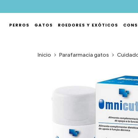
Skip
to
main
PERROS
GATOS
ROEDORES Y EXÓTICOS
CONS
content
Hit enter to search or ESC to close
Inicio
Parafarmacia gatos
Cuidados