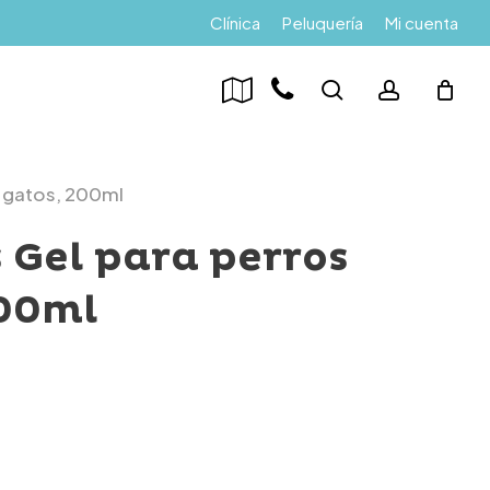
Menu
Clínica
Peluquería
Mi cuenta
search
account
y gatos, 200ml
 Gel para perros
200ml