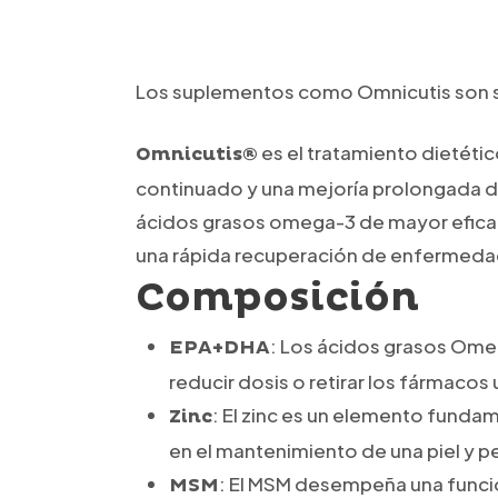
Los suplementos como Omnicutis
son 
es el tratamiento dietétic
Omnicutis®
continuado y una mejoría prolongada de
ácidos grasos omega-3 de mayor eficac
una rápida recuperación de enfermed
Composición
: Los ácidos grasos Omeg
EPA+DHA
reducir dosis o retirar los fármac
: El zinc es un elemento funda
Zinc
en el mantenimiento de una piel y p
: El MSM desempeña una funció
MSM