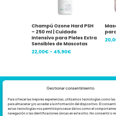
Este
Seleccionar Opciones
Champú Ozone Hard PSH
Masc
producto
– 250 ml | Cuidado
para
tiene
Intensivo para Pieles Extra
20,0
Sensibles de Mascotas
múltiples
Rango
22,00
€
-
45,90
€
variantes.
de
Las
precios:
opciones
desde
22,00€
se
hasta
pueden
45,90€
Contáctanos
y
te
ayudamos
con
Gestionar consentimiento
elegir
la
venta
por
teléfono
en
Para ofrecer las mejores experiencias, utilizamos tecnologías como la
para almacenar y/o acceder a la información del dispositivo. El consen
601 172 335
962 067 039
la
estas tecnologías nos permitirá procesar datos como el comportamie
navegación o las identificaciones únicas en este sitio. No consentir o ret
página