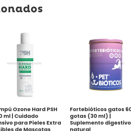
ionados
Seleccionar Opciones
Añadir Al Carrito
mpú Ozone Hard PSH
Fortebióticos gatos 6
ucto
0 ml | Cuidado
gotas (30 ml) |
nsivo para Pieles Extra
Suplemento digestivo
ibles de Mascotas
natural
ples