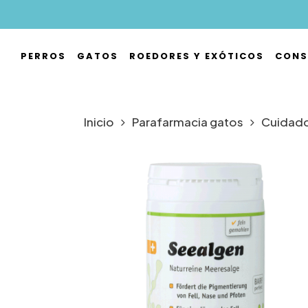
Skip
to
main
PERROS
GATOS
ROEDORES Y EXÓTICOS
CONS
content
Hit enter to search or ESC to close
Inicio
Parafarmacia gatos
Cuidados