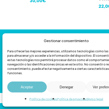
30,00
€
22,0
varia
Las
opci
se
pued
Contáctanos
y
te
ayudamos
con
Gestionar consentimiento
elegi
la
venta
por
teléfono
en
Para ofrecer las mejores experiencias, utilizamos tecnologías como la
para almacenar y/o acceder a la información del dispositivo. El consen
601 172 335
962 067 039
la
estas tecnologías nos permitirá procesar datos como el comportamie
navegación o las identificaciones únicas en este sitio. No consentir o ret
pági
hola@veterizonia.com
consentimiento, puede afectar negativamente a ciertas características
de
funciones.
prod
C/ de Sant Vicent Màrtir, 119
Aceptar
Denegar
Ver prefe
Política de cookies
Política de privacidad
Aviso legal
© 2026 Veterizonia.