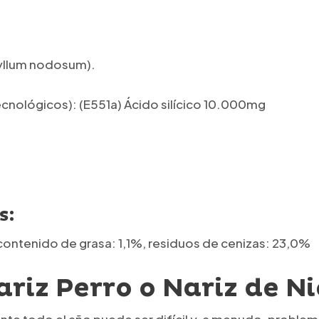
hyllum nodosum).
tecnológicos): (E551a) Ácido silícico 10.000mg
s:
, contenido de grasa: 1,1%, residuos de cenizas: 23,0%
riz Perro o Nariz de N