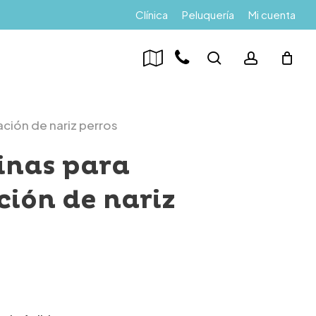
Menu
Clínica
Peluquería
Mi cuenta
search
account
ción de nariz perros
inas para
ión de nariz