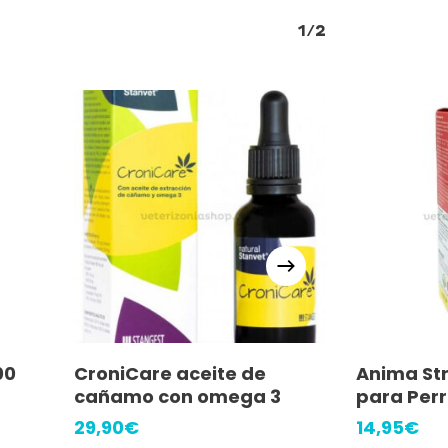
1/2
Añadir Al Carrito
Añ
00
CroniCare aceite de
Anima St
cañamo con omega 3
para Perr
29,90
€
14,95
€