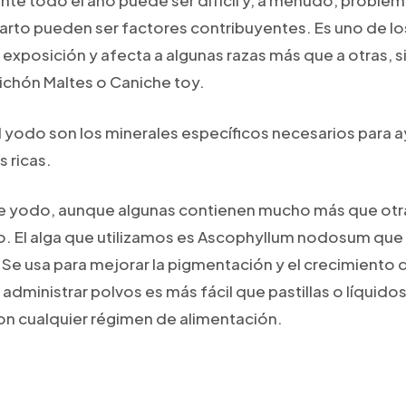
te todo el año puede ser difícil y, a menudo, proble
l parto pueden ser factores contribuyentes. Es uno de 
exposición y afecta a algunas razas más que a otras, s
Bichón Maltes o Caniche toy.
l yodo son los minerales específicos necesarios para ay
s ricas.
de yodo, aunque algunas contienen mucho más que otras
. El alga que utilizamos es Ascophyllum nodosum que e
Se usa para mejorar la pigmentación y el crecimiento de
administrar polvos es más fácil que pastillas o líquido
on cualquier régimen de alimentación.