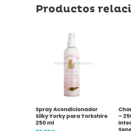
Productos relac
Este
Añadir Al Carrito
Spray Acondicionador
Cha
prod
Silky Yorky para Yorkshire
– 25
tiene
250 ml
Inte
Sens
múlti