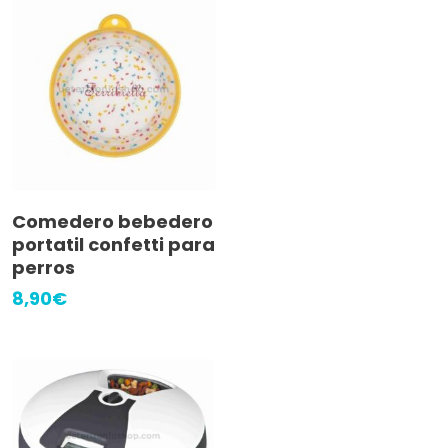
Añadir Al Carrito
Comedero bebedero
portatil confetti para
perros
8,90
€