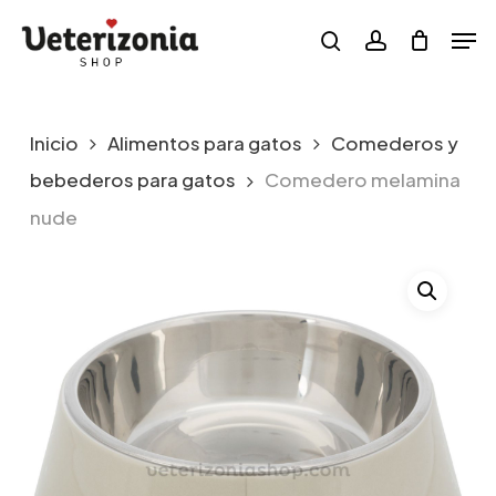
Skip
Menu
Men
to
search
account
main
content
Inicio
Alimentos para gatos
Comederos y
bebederos para gatos
Comedero melamina
nude