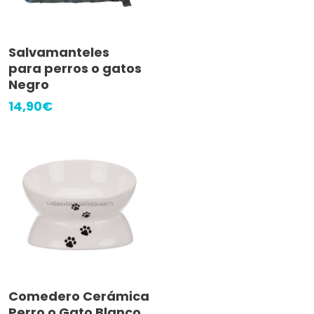
Añadir Al Carrito
Salvamanteles
para perros o gatos
Negro
14,90
€
Añadir Al Carrito
Comedero Cerámica
Perro o Gato Blanco