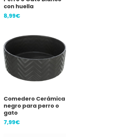
con huella
8,99
€
Añadir Al Carrito
Comedero Cerámica
negro para perro o
gato
7,99
€