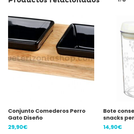
Productos relacionados
1/8
Añadir Al Carrito
A
Conjunto Comederos Perro
Bote conse
Gato Diseño
snacks pe
29,90
€
14,90
€