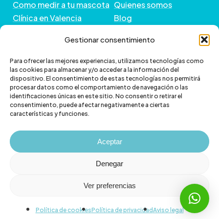
Como medir a tu mascota
Quienes somos
Clínica en Valencia
Blog
Peluquería de Mascotas
Contacto
Gestionar consentimiento
GUÍA DE COMPRA
+ INFORMACIÓN
Para ofrecer las mejores experiencias, utilizamos tecnologías como
las cookies para almacenar y/o acceder a la información del
dispositivo. El consentimiento de estas tecnologías nos permitirá
Preguntas frecuentes
Política de envío
procesar datos como el comportamiento de navegación o las
Paga a plazos con Klarna
Cambios y devoluciones
identificaciones únicas en este sitio. No consentir o retirar el
consentimiento, puede afectar negativamente a ciertas
Paga a plazos con
Política de Privacidad
características y funciones.
scalapay
Política de Cookies
Aviso legal
Aceptar
Denegar
Ver preferencias
© 2026 Veterizonia.
facebook
instagram
Política de cookies
Política de privacidad
Aviso legal