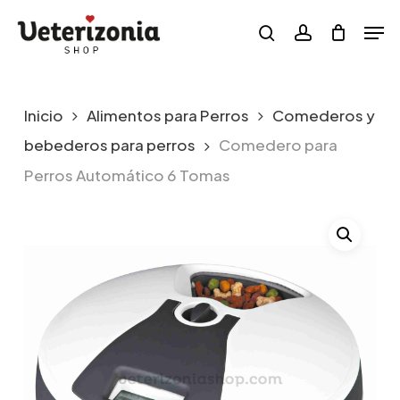
Skip
Menu
Men
to
search
account
main
content
Inicio
Alimentos para Perros
Comederos y
bebederos para perros
Comedero para
Perros Automático 6 Tomas