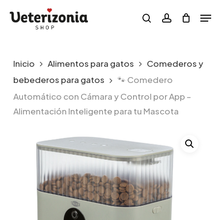
Skip
Menu
Men
to
search
account
main
content
Inicio
Alimentos para gatos
Comederos y
bebederos para gatos
🐾 Comedero
Automático con Cámara y Control por App –
Alimentación Inteligente para tu Mascota