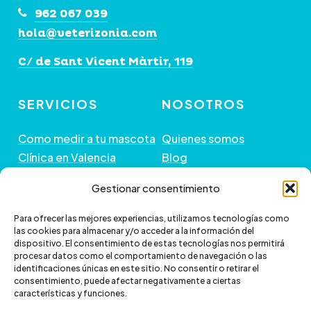
962 067 039
hola@veterizonia.com
C/ de Sant Vicent Màrtir, 119
SERVICIOS
NOSOTROS
Como medir a tu mascota
Quienes somos
Clínica en Valencia
Blog
Peluquería de Mascotas
Contacto
Gestionar consentimiento
GUÍA DE COMPRA
+ INFORMACIÓN
Para ofrecer las mejores experiencias, utilizamos tecnologías como
las cookies para almacenar y/o acceder a la información del
dispositivo. El consentimiento de estas tecnologías nos permitirá
Preguntas frecuentes
Política de envío
procesar datos como el comportamiento de navegación o las
Paga a plazos con Klarna
Cambios y devoluciones
identificaciones únicas en este sitio. No consentir o retirar el
consentimiento, puede afectar negativamente a ciertas
Paga a plazos con
Política de Privacidad
características y funciones.
scalapay
Política de Cookies