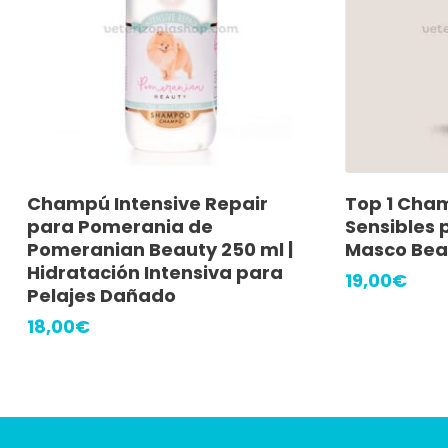
Añadir Al Carrito
A
Champú Intensive Repair
Top 1 Cham
para Pomerania de
Sensibles 
Pomeranian Beauty 250 ml |
Masco Bea
Hidratación Intensiva para
19,00
€
Pelajes Dañado
18,00
€