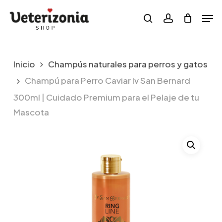
Skip
Menu
Men
to
search
account
main
content
Inicio
Champús naturales para perros y gatos
Champú para Perro Caviar Iv San Bernard
300ml | Cuidado Premium para el Pelaje de tu
Mascota