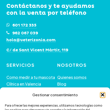
Contáctanos y te ayudamos
con la venta por teléfono
601 172 335
962 067 039
hola@veterizonia.com
C/ de Sant Vicent Màrtir, 119
SERVICIOS
NOSOTROS
Como medir a tu mascota
Quienes somos
Clínica en Valencia
Blog
Peluquería de Mascotas
Contacto
Gestionar consentimiento
GUÍA DE COMPRA
+ INFORMACIÓN
Para ofrecer las mejores experiencias, utilizamos tecnologías como
las cookies para almacenar y/o acceder a la información del