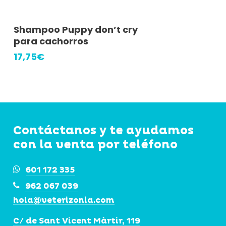
Añadir Al Carrito
Shampoo Puppy don’t cry
para cachorros
17,75
€
Contáctanos y te ayudamos
con la venta por teléfono
601 172 335
962 067 039
hola@veterizonia.com
C/ de Sant Vicent Màrtir, 119