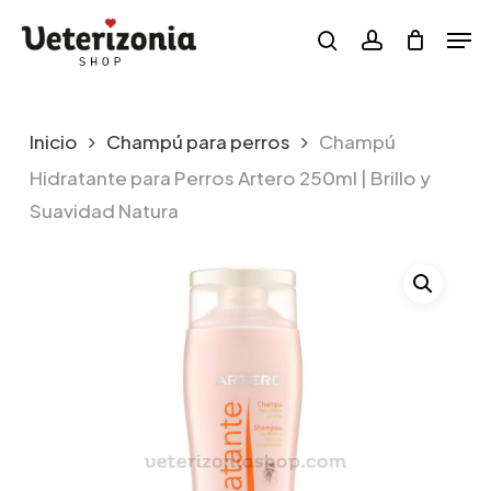
Skip
Menu
Men
to
search
account
main
content
Inicio
Champú para perros
Champú
Hidratante para Perros Artero 250ml | Brillo y
Suavidad Natura