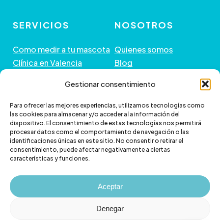
SERVICIOS
NOSOTROS
Como medir a tu mascota
Quienes somos
Clínica en Valencia
Blog
Peluquería de Mascotas
Contacto
Gestionar consentimiento
GUÍA DE COMPRA
+ INFORMACIÓN
Para ofrecer las mejores experiencias, utilizamos tecnologías como
las cookies para almacenar y/o acceder a la información del
dispositivo. El consentimiento de estas tecnologías nos permitirá
Preguntas frecuentes
Política de envío
procesar datos como el comportamiento de navegación o las
Paga a plazos con Klarna
Cambios y devoluciones
identificaciones únicas en este sitio. No consentir o retirar el
consentimiento, puede afectar negativamente a ciertas
Paga a plazos con
Política de Privacidad
características y funciones.
scalapay
Política de Cookies
Aviso legal
Aceptar
Denegar