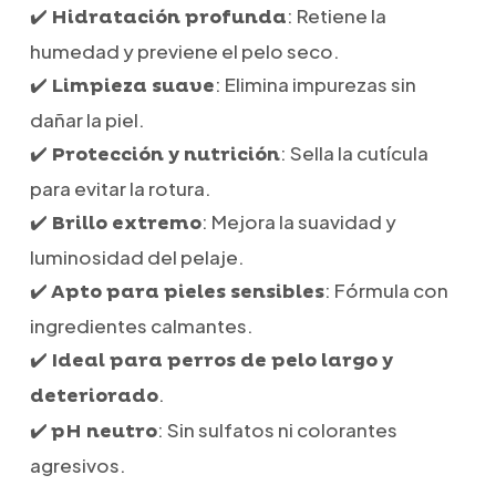
✔️
: Retiene la
Hidratación profunda
humedad y previene el pelo seco.
✔️
: Elimina impurezas sin
Limpieza suave
dañar la piel.
✔️
: Sella la cutícula
Protección y nutrición
para evitar la rotura.
✔️
: Mejora la suavidad y
Brillo extremo
luminosidad del pelaje.
✔️
: Fórmula con
Apto para pieles sensibles
ingredientes calmantes.
✔️
Ideal para perros de pelo largo y
.
deteriorado
✔️
: Sin sulfatos ni colorantes
pH neutro
agresivos.