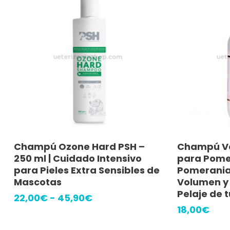
Este
Seleccionar Opciones
A
Champú Ozone Hard PSH –
Champú V
producto
250 ml | Cuidado Intensivo
para Pome
tiene
para Pieles Extra Sensibles de
Pomeranian
Mascotas
Volumen y 
múltiples
Pelaje de 
Rango
22,00
€
-
45,90
€
variantes.
de
18,00
€
Las
precios: