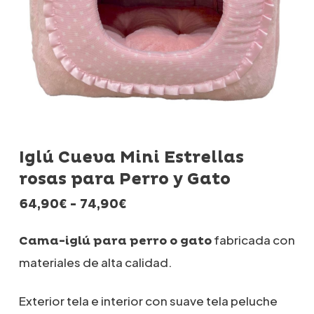
Iglú Cueva Mini Estrellas
rosas para Perro y Gato
Rango
64,90
€
-
74,90
€
de
precios:
fabricada con
Cama-iglú para perro o gato
desde
materiales de alta calidad.
64,90€
hasta
74,90€
Exterior tela e interior con suave tela peluche