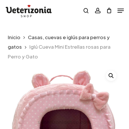
Skip
Menu
Men
to
search
account
main
content
Inicio
Casas, cuevas e iglús para perros y
gatos
Iglú Cueva Mini Estrellas rosas para
Perro y Gato