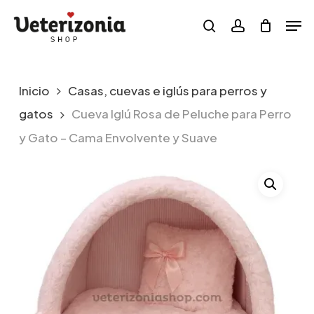
Skip
Menu
Men
to
search
account
main
content
Inicio
Casas, cuevas e iglús para perros y
gatos
Cueva Iglú Rosa de Peluche para Perro
y Gato – Cama Envolvente y Suave