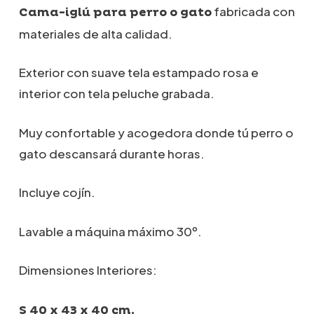
precios:
fabricada con
Cama-iglú para perro o gato
desde
materiales de alta calidad.
66,90€
hasta
89,00€
Exterior con suave tela estampado rosa e
interior con tela peluche grabada.
Muy confortable y acogedora donde tú perro o
gato descansará durante horas.
Incluye cojín.
Lavable a máquina máximo 30º.
Dimensiones Interiores:
S 40 x 43 x 40 cm.