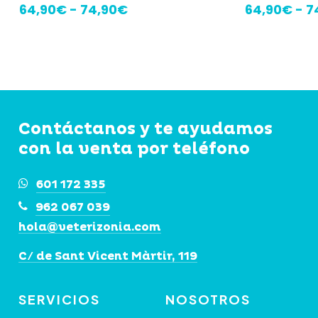
tiene
tiene
Rango
64,90
€
-
74,90
€
64,90
€
-
7
múltiples
de
múltiples
precios:
variantes.
variantes.
desde
Las
Las
64,90€
hasta
opciones
opciones
74,90€
se
se
Contáctanos y te ayudamos
pueden
pueden
con la venta por teléfono
elegir
elegir
en
en
601 172 335
la
la
962 067 039
página
página
hola@veterizonia.com
de
de
C/ de Sant Vicent Màrtir, 119
producto
producto
SERVICIOS
NOSOTROS