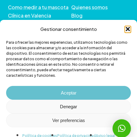
Como medir a tu mascota
Quienes somos
Clínica en Valencia
Blog
Peluquería de Mascotas
Contacto
Gestionar consentimiento
GUÍA DE COMPRA
+ INFORMACIÓN
Para ofrecer las mejores experiencias, utilizamos tecnologías como
las cookies para almacenar y/o acceder a la información del
dispositivo. El consentimiento de estas tecnologías nos permitirá
Preguntas frecuentes
Política de envío
procesar datos como el comportamiento de navegación o las
Paga a plazos con Klarna
Cambios y devoluciones
identificaciones únicas en este sitio. No consentir o retirar el
consentimiento, puede afectar negativamente a ciertas
Paga a plazos con
Política de Privacidad
características y funciones.
scalapay
Política de Cookies
Aviso legal
Aceptar
Denegar
Ver preferencias
© 2026 Veterizonia.
facebook
instagram
Política de cookies
Política de privacidad
Aviso legal