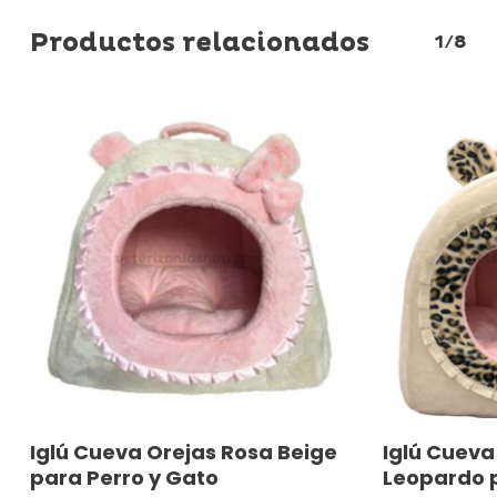
Productos relacionados
1/8
Este
Este
Seleccionar Opciones
Selec
Iglú Cueva Orejas Rosa Beige
Iglú Cueva
producto
producto
para Perro y Gato
Leopardo p