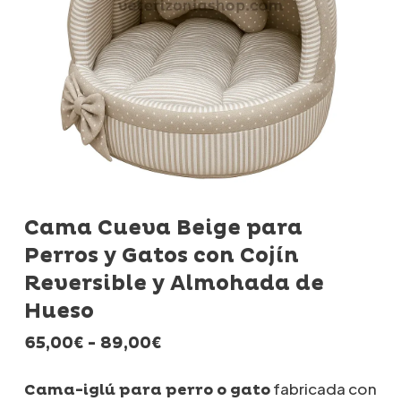
Cama Cueva Beige para
Perros y Gatos con Cojín
Reversible y Almohada de
Hueso
Rango
65,00
€
-
89,00
€
de
precios:
fabricada con
Cama-iglú para perro o gato