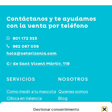
hasta
opciones
opciones
89,00€
se
se
Contáctanos y te ayudamos
pueden
pueden
con la venta por teléfono
elegir
elegir
en
en
601 172 335
la
la
962 067 039
página
página
hola@veterizonia.com
de
de
C/ de Sant Vicent Màrtir, 119
producto
producto
SERVICIOS
NOSOTROS
Como medir a tu mascota
Quienes somos
Clínica en Valencia
Blog
Peluquería de Mascotas
Contacto
Gestionar consentimiento