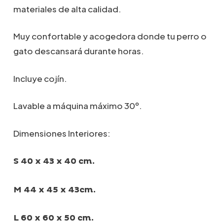
desde
materiales de alta calidad.
65,00€
hasta
89,00€
Muy confortable y acogedora donde tu perro o
gato descansará durante horas.
Incluye cojín.
Lavable a máquina máximo 30º.
Dimensiones Interiores:
S 40 x 43 x 40 cm.
M 44 x 45 x 43cm.
L 60 x 60 x 50 cm.