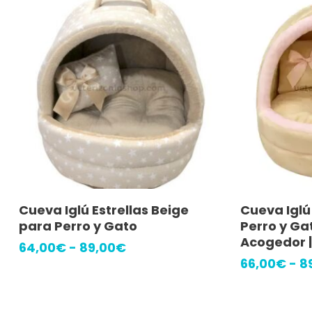
Este
Este
Seleccionar Opciones
Selec
Cueva Iglú Estrellas Beige
Cueva Iglú
producto
producto
para Perro y Gato
Perro y Ga
tiene
tiene
Acogedor |
Rango
64,00
€
-
89,00
€
múltiples
de
múltiples
66,00
€
-
8
precios:
variantes.
variantes.
desde
Las
Las
64,00€