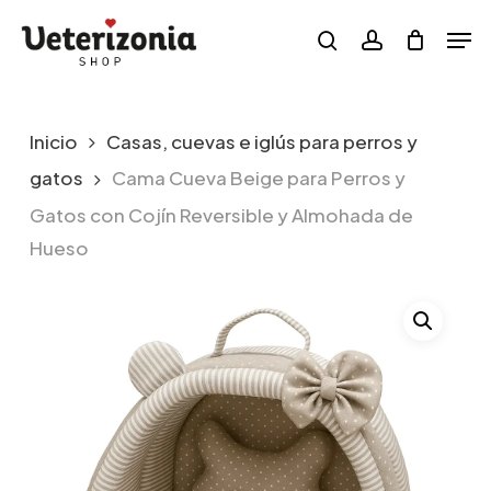
Skip
Menu
Men
to
search
account
main
content
Inicio
Casas, cuevas e iglús para perros y
gatos
Cama Cueva Beige para Perros y
Gatos con Cojín Reversible y Almohada de
Hueso