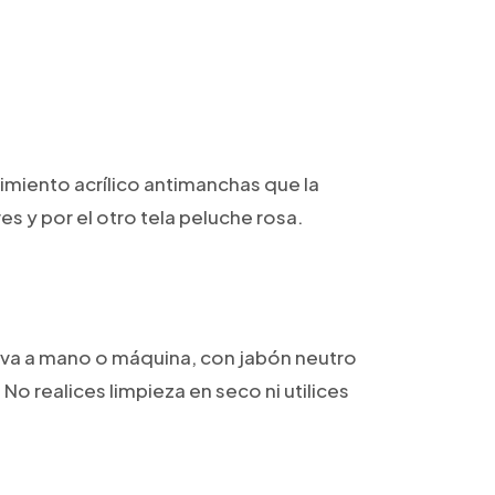
imiento acrílico antimanchas que la
es y por el otro tela peluche rosa.
va a mano o máquina, con jabón neutro
 realices limpieza en seco ni utilices