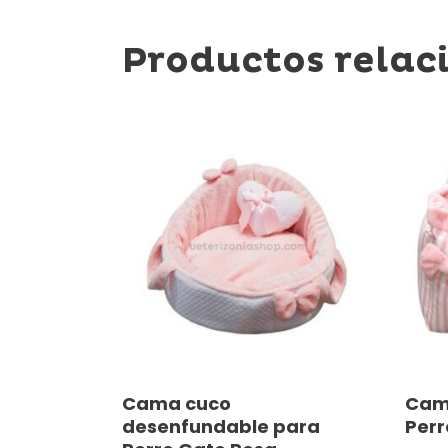
Productos relac
Este
Este
Seleccionar Opciones
Cama cuco
Cam
producto
prod
desenfundable para
Perr
tiene
tiene