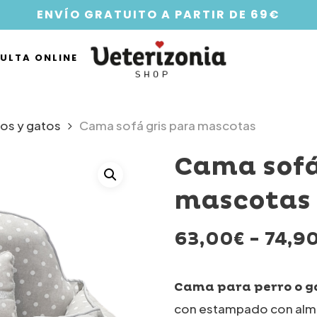
ENVÍO GRATUITO A PARTIR DE 69€
ULTA ONLINE
ros y gatos
Cama sofá gris para mascotas
Cama sofá
mascotas
63,00
€
-
74,9
Cama para perro o g
con estampado con almo