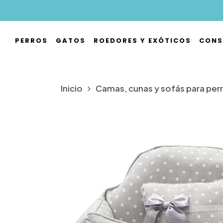
Skip
to
main
PERROS
GATOS
ROEDORES Y EXÓTICOS
CONS
content
Hit enter to search or ESC to close
Inicio
Camas, cunas y sofás para per