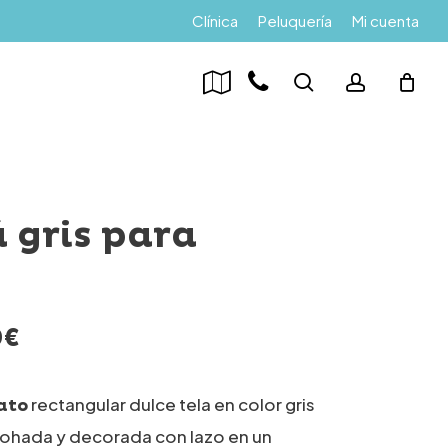
Menu
Clínica
Peluquería
Mi cuenta
search
account
 gris para
Rango
0
€
de
precios:
rectangular dulce tela en color gris
ato
desde
hada y decorada con lazo en un