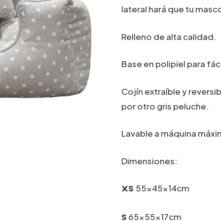
lateral hará que tu masco
Relleno de alta calidad.
Base en polipiel para fáci
Cojín extraíble y reversib
por otro gris peluche.
Lavable a máquina máxi
Dimensiones:
55x45x14cm
XS
65x55x17cm
S