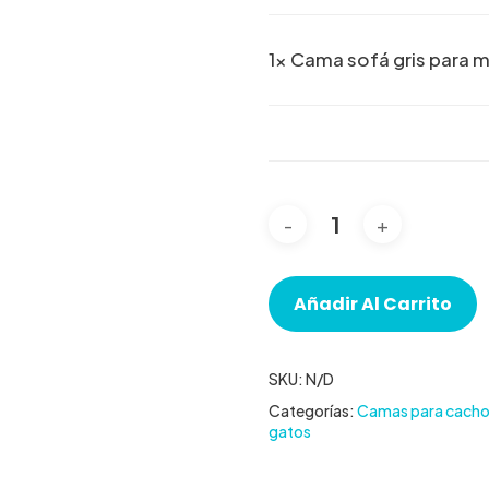
1×
Cama sofá gris para 
Añadir Al Carrito
SKU:
N/D
Categorías:
Camas para cachor
gatos