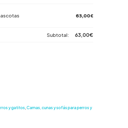
mascotas
63,00
€
Subtotal:
63,00
€
ros y gatitos
,
Camas, cunas y sofás para perros y