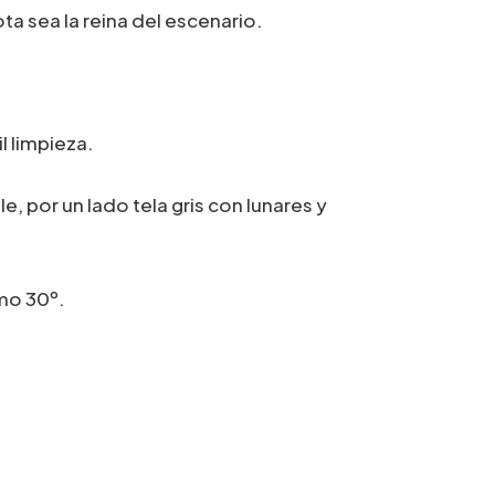
ta sea la reina del escenario.
63,00€
hasta
74,90€
l limpieza.
le, por un lado tela gris con lunares y
mo 30º.