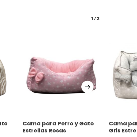
1/2
Este
Este
s
Seleccionar Opciones
Selec
ato
Cama para Perro y Gato
Cama par
producto
producto
Estrellas Rosas
Gris Estre
tiene
tiene