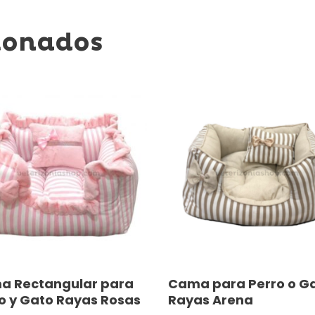
ionados
Este
Seleccionar Opciones
Seleccionar Opcione
a Rectangular para
Cama para Perro o G
ucto
producto
o y Gato Rayas Rosas
Rayas Arena
tiene