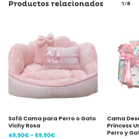
Productos relacionados
1/8
Este
Seleccionar Opciones
A
Sofá Cama para Perro o Gato
Cama Des
producto
Vichy Rosa
Princess U
tiene
Perro y Ga
Rango
49,90
€
-
69,90
€