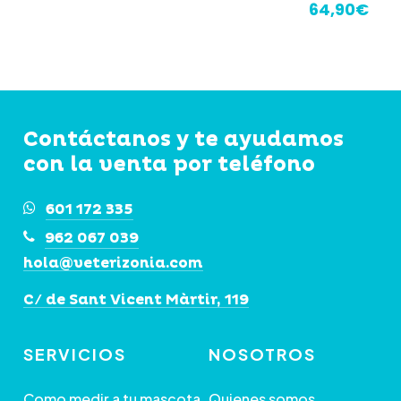
múltiples
de
64,90
€
precios:
variantes.
desde
Las
49,90€
hasta
opciones
69,90€
se
Contáctanos y te ayudamos
pueden
con la venta por teléfono
elegir
en
601 172 335
la
962 067 039
página
hola@veterizonia.com
de
C/ de Sant Vicent Màrtir, 119
producto
SERVICIOS
NOSOTROS
Como medir a tu mascota
Quienes somos