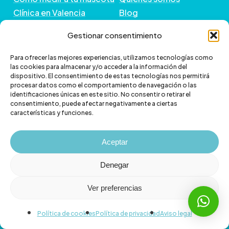
Clínica en Valencia
Blog
Peluquería de Mascotas
Contacto
Gestionar consentimiento
GUÍA DE COMPRA
+ INFORMACIÓN
Para ofrecer las mejores experiencias, utilizamos tecnologías como
las cookies para almacenar y/o acceder a la información del
dispositivo. El consentimiento de estas tecnologías nos permitirá
Preguntas frecuentes
Política de envío
procesar datos como el comportamiento de navegación o las
Paga a plazos con Klarna
Cambios y devoluciones
identificaciones únicas en este sitio. No consentir o retirar el
consentimiento, puede afectar negativamente a ciertas
Paga a plazos con
Política de Privacidad
características y funciones.
scalapay
Política de Cookies
Aviso legal
Aceptar
Denegar
Ver preferencias
© 2026 Veterizonia.
facebook
instagram
Política de cookies
Política de privacidad
Aviso legal