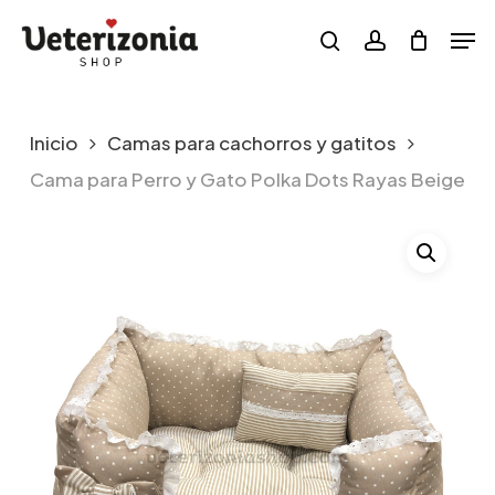
Skip
Menu
Men
to
search
account
main
content
Inicio
Camas para cachorros y gatitos
Cama para Perro y Gato Polka Dots Rayas Beige