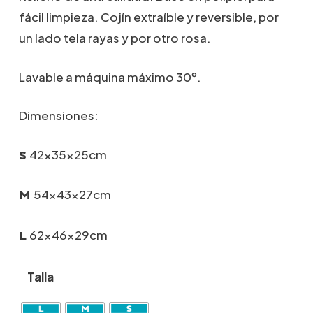
fácil limpieza. Cojín extraíble y reversible, por
un lado tela rayas y por otro rosa.
Lavable a máquina máximo 30º.
Dimensiones:
42x35x25cm
S
54x43x27cm
M
62x46x29cm
L
Talla