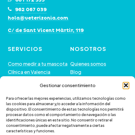
601 172 335
la
962 067 039
página
hola@veterizonia.com
de
C/ de Sant Vicent Màrtir, 119
producto
SERVICIOS
NOSOTROS
Como medir a tu mascota
Quienes somos
Clínica en Valencia
Blog
Peluquería de Mascotas
Contacto
Gestionar consentimiento
GUÍA DE COMPRA
+ INFORMACIÓN
Para ofrecer las mejores experiencias, utilizamos tecnologías como
las cookies para almacenar y/o acceder a la información del
dispositivo. El consentimiento de estas tecnologías nos permitirá
Preguntas frecuentes
Política de envío
procesar datos como el comportamiento de navegación o las
Paga a plazos con Klarna
Cambios y devoluciones
identificaciones únicas en este sitio. No consentir o retirar el
consentimiento, puede afectar negativamente a ciertas
Paga a plazos con
Política de Privacidad
características y funciones.
scalapay