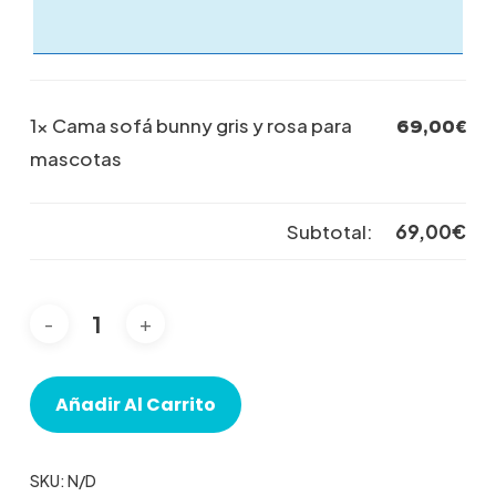
1×
Cama sofá bunny gris y rosa para
69,00
€
mascotas
Subtotal:
69,00
€
Añadir Al Carrito
SKU:
N/D