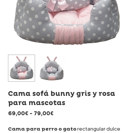
Cama sofá bunny gris y rosa
para mascotas
Rango
69,00
€
-
79,00
€
de
precios:
rectangular dulce
Cama para perro o gato