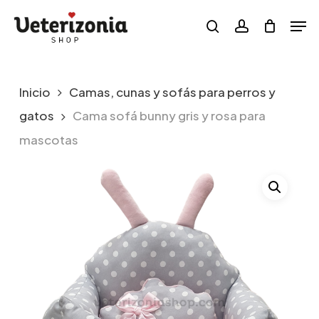
Skip
Menu
Men
to
search
account
main
content
Inicio
Camas, cunas y sofás para perros y
gatos
Cama sofá bunny gris y rosa para
mascotas