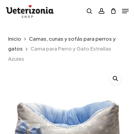
Skip
Menu
Men
to
search
account
main
content
Inicio
Camas, cunas y sofás para perros y
gatos
Cama para Perro y Gato Estrellas
Azules