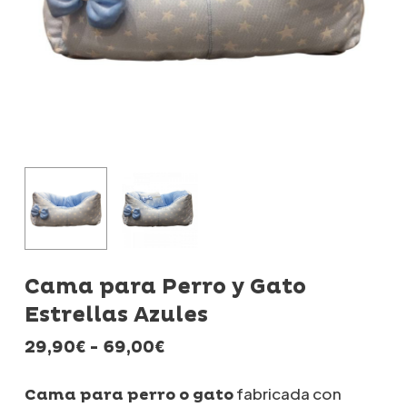
Cama para Perro y Gato
Estrellas Azules
Rango
29,90
€
-
69,00
€
de
precios:
fabricada con
Cama para perro o gato