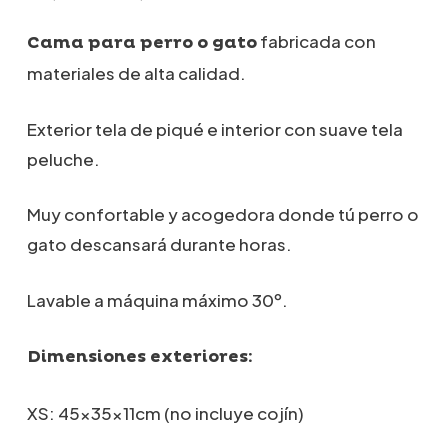
de
precios:
fabricada con
Cama para perro o gato
desde
materiales de alta calidad.
29,90€
hasta
69,00€
Exterior tela de piqué e interior con suave tela
peluche.
Muy confortable y acogedora donde tú perro o
gato descansará durante horas.
Lavable a máquina máximo 30º.
Dimensiones exteriores:
XS: 45x35x11cm (no incluye cojín)