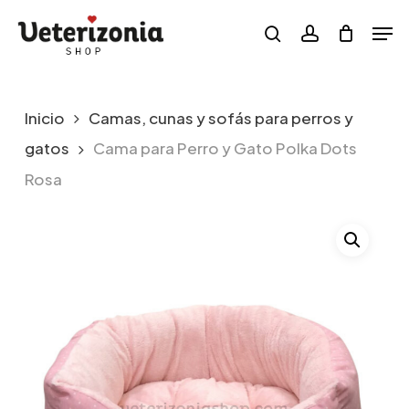
Skip
Menu
Men
to
search
account
main
content
Inicio
Camas, cunas y sofás para perros y
gatos
Cama para Perro y Gato Polka Dots
Rosa