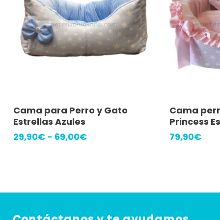
Este
Seleccionar Opciones
A
Cama para Perro y Gato
Cama perr
producto
Estrellas Azules
Princess E
tiene
Rango
29,90
€
-
69,00
€
79,90
€
múltiples
de
precios:
variantes.
desde
Las
29,90€
hasta
opciones
69,00€
se
Contáctanos y te ayudamos
pueden