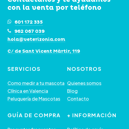
con la venta por teléfono
elegir
en
601 172 335
la
962 067 039
página
hola@veterizonia.com
de
C/ de Sant Vicent Màrtir, 119
producto
SERVICIOS
NOSOTROS
Como medir a tu mascota
Quienes somos
Clínica en Valencia
Blog
Peluquería de Mascotas
Contacto
GUÍA DE COMPRA
+ INFORMACIÓN