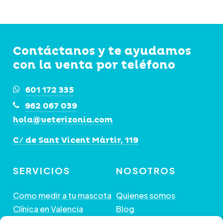
Las
49,90€
hasta
opciones
69,90€
se
Contáctanos y te ayudamos
pueden
con la venta por teléfono
elegir
en
601 172 335
la
962 067 039
página
hola@veterizonia.com
de
C/ de Sant Vicent Màrtir, 119
producto
SERVICIOS
NOSOTROS
Como medir a tu mascota
Quienes somos
Clínica en Valencia
Blog
Peluquería de Mascotas
Contacto