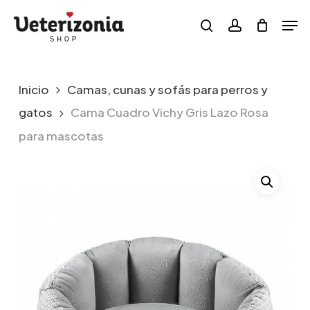
Skip
Menu
Men
to
search
account
main
content
Inicio
Camas, cunas y sofás para perros y
gatos
Cama Cuadro Vichy Gris Lazo Rosa
para mascotas