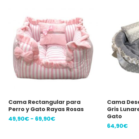
Este
Seleccionar Opciones
A
Cama Rectangular para
Cama Dese
producto
Perro y Gato Rayas Rosas
Gris Lunar
tiene
Gato
Rango
49,90
€
-
69,90
€
múltiples
de
64,90
€
precios:
variantes.
desde