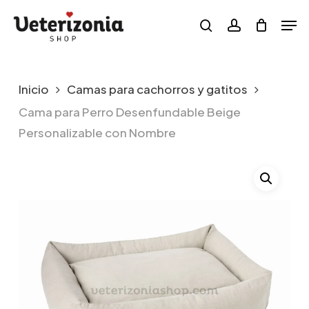
Skip
Menu
Men
to
search
account
main
content
Inicio
Camas para cachorros y gatitos
Cama para Perro Desenfundable Beige
Personalizable con Nombre