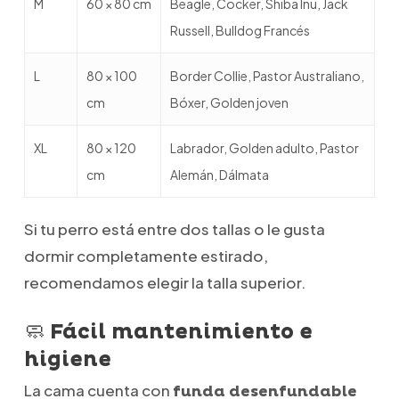
M
60 × 80 cm
Beagle, Cocker, Shiba Inu, Jack
Russell, Bulldog Francés
L
80 × 100
Border Collie, Pastor Australiano,
cm
Bóxer, Golden joven
XL
80 × 120
Labrador, Golden adulto, Pastor
cm
Alemán, Dálmata
Si tu perro está entre dos tallas o le gusta
dormir completamente estirado,
recomendamos elegir la talla superior.
🧼 Fácil mantenimiento e
higiene
La cama cuenta con
funda desenfundable