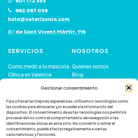
601 172 335
la
962 067 039
página
hola@veterizonia.com
de
C/ de Sant Vicent Màrtir, 119
producto
SERVICIOS
NOSOTROS
Como medir a tu mascota
Quienes somos
Clínica en Valencia
Blog
Peluquería de Mascotas
Contacto
Gestionar consentimiento
GUÍA DE COMPRA
+ INFORMACIÓN
Para ofrecer las mejores experiencias, utilizamos tecnologías como
las cookies para almacenar y/o acceder a la información del
dispositivo. El consentimiento de estas tecnologías nos permitirá
Preguntas frecuentes
Política de envío
procesar datos como el comportamiento de navegación o las
Paga a plazos con Klarna
Cambios y devoluciones
identificaciones únicas en este sitio. No consentir o retirar el
consentimiento, puede afectar negativamente a ciertas
Paga a plazos con
Política de Privacidad
características y funciones.
scalapay