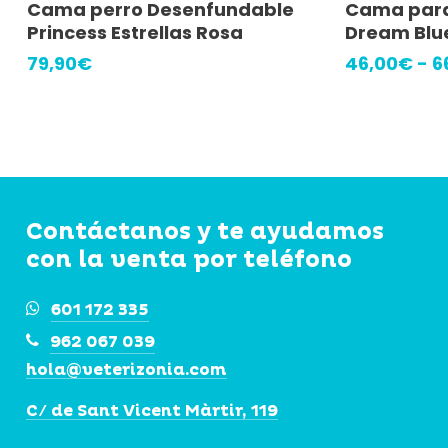
Cama perro Desenfundable
Cama para
producto
Princess Estrellas Rosa
Dream Blu
tiene
79,90
€
46,00
€
-
6
múltiples
variantes.
Las
opciones
se
Contáctanos y te ayudamos
pueden
con la venta por teléfono
elegir
en
601 172 335
la
962 067 039
página
hola@veterizonia.com
de
C/ de Sant Vicent Màrtir, 119
producto