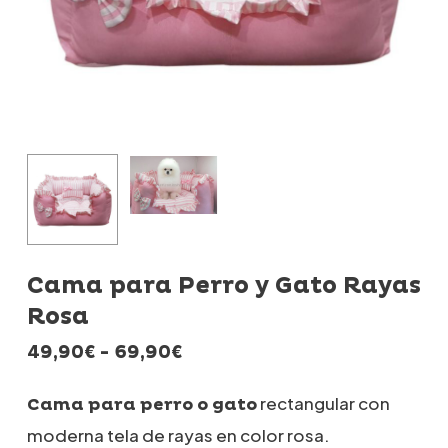
Cama para Perro y Gato Rayas
Rosa
Rango
49,90
€
-
69,90
€
de
precios:
rectangular con
Cama para perro o gato
desde
moderna tela de rayas en color rosa.
49,90€