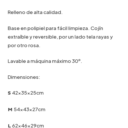
hasta
69,90€
Relleno de alta calidad.
Base en polipiel para fácil limpieza. Cojín
extraíble y reversible, por un lado tela rayas y
por otro rosa.
Lavable a máquina máximo 30º.
Dimensiones:
42x35x25cm
S
54x43x27cm
M
62x46x29cm
L