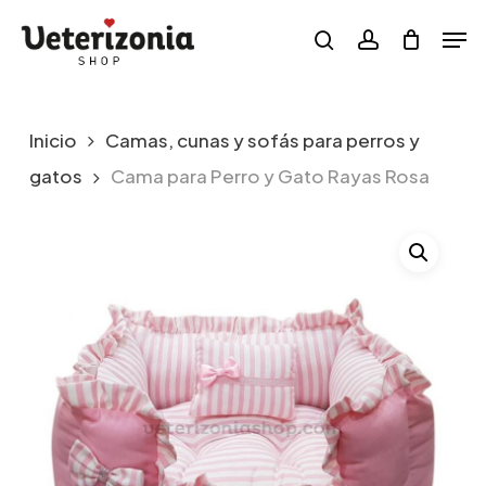
Skip
Menu
Men
to
search
account
main
content
Inicio
Camas, cunas y sofás para perros y
gatos
Cama para Perro y Gato Rayas Rosa