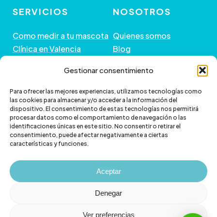
SERVICIOS
NOSOTROS
Como medir a tu mascota
Quienes somos
Clínica en Valencia
Blog
Peluquería de Mascotas
Contacto
Gestionar consentimiento
GUÍA DE COMPRA
+ INFORMACIÓN
Para ofrecer las mejores experiencias, utilizamos tecnologías como
las cookies para almacenar y/o acceder a la información del
dispositivo. El consentimiento de estas tecnologías nos permitirá
Preguntas frecuentes
Política de envío
procesar datos como el comportamiento de navegación o las
Paga a plazos con Klarna
Cambios y devoluciones
identificaciones únicas en este sitio. No consentir o retirar el
consentimiento, puede afectar negativamente a ciertas
Paga a plazos con
Política de Privacidad
características y funciones.
scalapay
Política de Cookies
Aviso legal
Aceptar
Denegar
Ver preferencias
© 2026 Veterizonia.