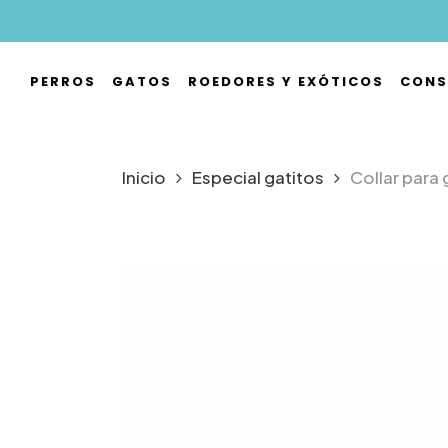
Skip
to
main
PERROS
GATOS
ROEDORES Y EXÓTICOS
CONS
content
Hit enter to search or ESC to close
Inicio
Especial gatitos
Collar para