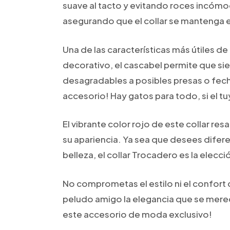
suave al tacto y evitando roces incómod
asegurando que el collar se mantenga
Una de las características más útiles de
decorativo, el cascabel permite que si
desagradables a posibles presas o fecho
accesorio! Hay gatos para todo, si el 
El vibrante color rojo de este collar r
su apariencia. Ya sea que desees difer
belleza, el collar Trocadero es la elecci
No comprometas el estilo ni el confort 
peludo amigo la elegancia que se merece
este accesorio de moda exclusivo!