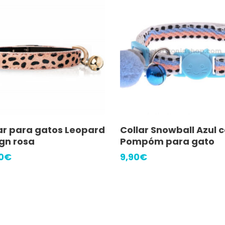
Leer Más
Leer Más
ar para gatos Leopard
Collar Snowball Azul 
gn rosa
Pompóm para gato
0
€
9,90
€