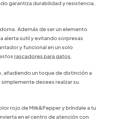
o garantiza durabilidad y resistencia,
adorna. Además de ser un elemento
alerta sutil y evitando sorpresas
antador y funcional en un solo
 estos
rascadores para gatos
.
ro, añadiendo un toque de distinción a
 o simplemente desees realzar su
olor rojo de Milk&Pepper y bríndale a tu
nvierta en el centro de atención con