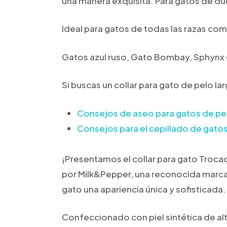
una manera exquisita. Para gatos de du
Ideal para gatos de todas las razas co
Gatos azul ruso, Gato Bombay, Sphynx o
Si buscas un collar para gato de pelo l
Consejos de aseo para gatos de pe
Consejos para el cepillado de gatos
¡Presentamos el collar para gato Trocad
por Milk&Pepper, una reconocida marca 
gato una apariencia única y sofisticada.
Confeccionado con piel sintética de al