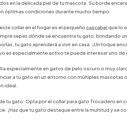
os en la delicada piel de tu mascota. Su borde encerad
 en óptimas condiciones durante mucho tiempo.
 este collar en el hogar es el pequeño
cascabel
que lo 
empre sepas dónde se encuentra tu gato, brindando una 
rías, tu gato aprenderá a vivir en casa. ¡Un toque enc
tuyo es especialmente activo te puede interesar uno de
esalta especialmente en gatos de pelo oscuro o muy cla
enciar a tu gato en un entorno con múltiples mascotas
ón ideal.
de tu gato. Opta por el collar para gato Trocadero en c
. ¡Haz que tu gato destaque entre la multitud y se co