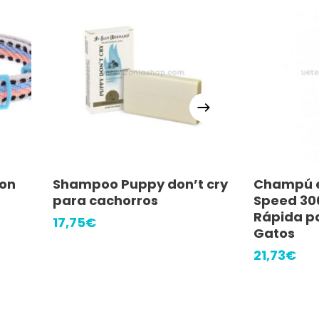
Añadir Al Carrito
Añ
con
Shampoo Puppy don’t cry
Champú e
para cachorros
Speed 30
Rápida pa
17,75
€
Gatos​
21,73
€