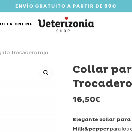
ENVÍO GRATUITO A PARTIR DE 69€
ULTA ONLINE
 gato Trocadero rojo
Collar pa
Trocadero
16,50
€
Elegante collar para
para los 
Milk&pepper