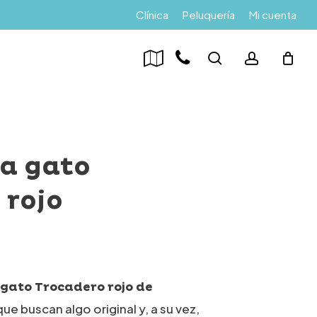
Menu
Clínica
Peluquería
Mi cuenta
search
account
ra gato
 rojo
 gato Trocadero rojo de
que buscan algo original y, a su vez,