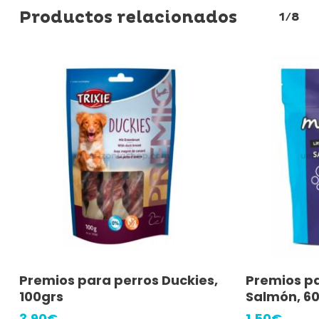
Productos relacionados
1/8
Añadir Al Carrito
A
Premios para perros Duckies,
Premios p
100grs
Salmón, 6
3,90
€
1,50
€