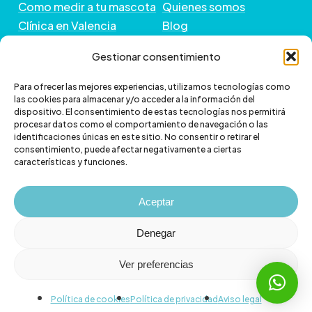
Como medir a tu mascota
Quienes somos
Clínica en Valencia
Blog
Peluquería de Mascotas
Contacto
Gestionar consentimiento
GUÍA DE COMPRA
+ INFORMACIÓN
Para ofrecer las mejores experiencias, utilizamos tecnologías como
las cookies para almacenar y/o acceder a la información del
dispositivo. El consentimiento de estas tecnologías nos permitirá
Preguntas frecuentes
Política de envío
procesar datos como el comportamiento de navegación o las
Paga a plazos con Klarna
Cambios y devoluciones
identificaciones únicas en este sitio. No consentir o retirar el
consentimiento, puede afectar negativamente a ciertas
Paga a plazos con
Política de Privacidad
características y funciones.
scalapay
Política de Cookies
Aviso legal
Aceptar
Denegar
Ver preferencias
© 2026 Veterizonia.
facebook
instagram
Política de cookies
Política de privacidad
Aviso legal