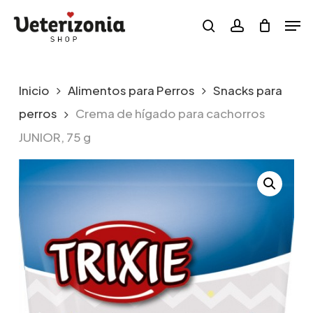
Skip
Menu
Men
to
search
account
main
content
Inicio
Alimentos para Perros
Snacks para
perros
Crema de hígado para cachorros
JUNIOR, 75 g