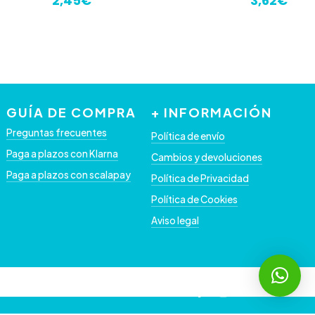
2,45
€
3,62
€
GUÍA DE COMPRA
+ INFORMACIÓN
Preguntas frecuentes
Política de envío
Paga a plazos con Klarna
Cambios y devoluciones
Paga a plazos con scalapay
Política de Privacidad
Política de Cookies
Aviso legal
facebook
instagram