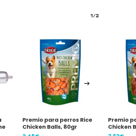
1/2
Añadir Al Carrito
Añ
a
Premio para perros Rice
Premio p
ne
Chicken Balls, 80gr
Chicken B