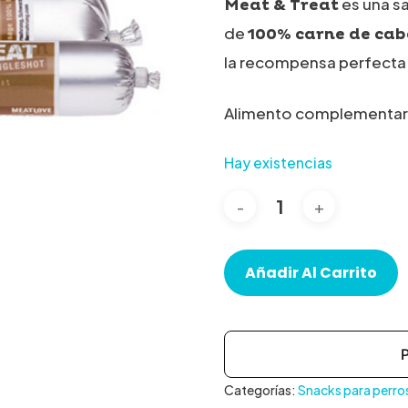
es una s
Meat & Treat
de
100% carne de cab
la recompensa perfecta p
Alimento complementari
Hay existencias
Añadir Al Carrito
Categorías:
Snacks para perro