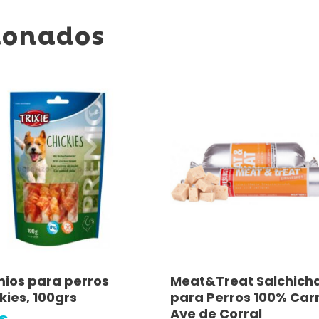
ionados
Añadir Al Carrito
Añadir Al Carrito
ios para perros
Meat&Treat Salchich
kies, 100grs
para Perros 100% Car
Ave de Corral