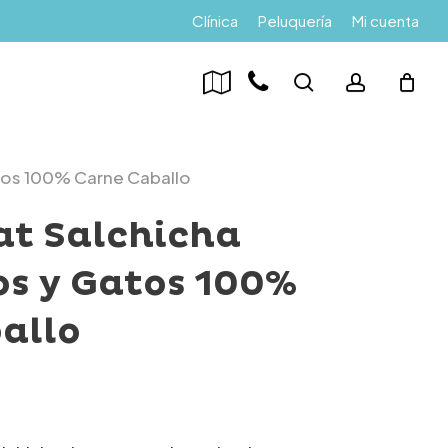
Menu
Clínica
Peluquería
Mi cuenta
search
account
tos 100% Carne Caballo
t Salchicha
os y Gatos 100%
allo