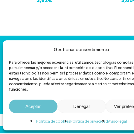
3,62
€
3,65
Contáctanos
y
te
ayudamos
con
Gestionar consentimiento
la
venta
por
teléfono
Para ofrecer las mejores experiencias, utilizamos tecnologías como la
para almacenar y/o acceder a la información del dispositivo. El consen
601 172 335
962 067 039
estas tecnologías nos permitirá procesar datos como el comportamie
navegación o las identificaciones únicas en este sitio. No consentir o ret
hola@veterizonia.com
consentimiento, puede afectar negativamente a ciertas características
funciones.
C/ de Sant Vicent Màrtir, 119
Aceptar
Denegar
Ver prefe
Política de cookies
Política de privacidad
Aviso legal
© 2026 Veterizonia.