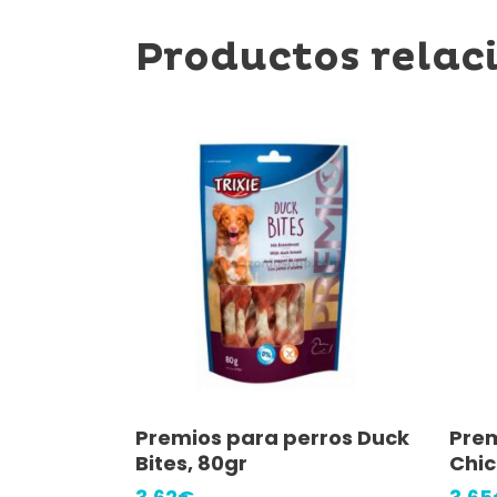
Productos relac
Añadir Al Carrito
Premios para perros Duck
Prem
Bites, 80gr
Chic