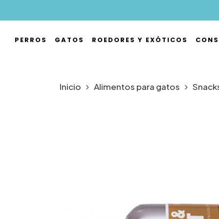
Skip
to
main
PERROS
GATOS
ROEDORES Y EXÓTICOS
CONS
content
Hit enter to search or ESC to close
Inicio
Alimentos para gatos
Snacks