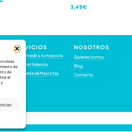
€
3,45
€
SERVICIOS
NOSOTROS
Como medir a tu mascota
Quienes somos
s cookies
Clínica en Valencia
Blog
timiento de
nto de
Peluquería de Mascotas
Contacto
irar el
 y
rencias