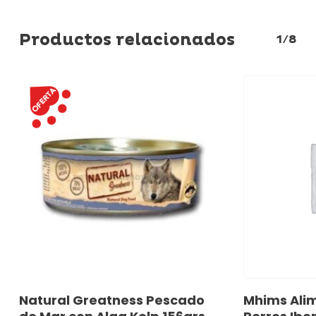
Productos relacionados
1/8
Añadir Al Carrito
A
Natural Greatness Pescado
Mhims Ali