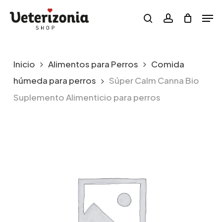
Skip
Menu
Men
to
search
account
main
content
Inicio
Alimentos para Perros
Comida
húmeda para perros
Súper Calm Canna Bio
Suplemento Alimenticio para perros