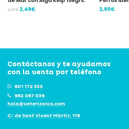
de Mar con Alga Kelp 156grs.
Perros Ibe
El
El
2,49
€
2,95
€
2,77
€
precio
precio
original
actual
era:
es:
2,77€.
2,49€.
Contáctanos y te ayudamos
con la venta por teléfono
601 172 335
962 067 039
hola@veterizonia.com
C/ de Sant Vicent Màrtir, 119