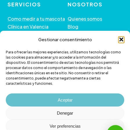
SERVICIOS
NOSOTROS
Como medir a tu mascota
Quienes somos
Clínica en Valencia
Blog
Peluquería de Mascotas
Contacto
Gestionar consentimiento
GUÍA DE COMPRA
+ INFORMACIÓN
Para ofrecer las mejores experiencias, utilizamos tecnologías como
las cookies para almacenar y/o acceder a la información del
dispositivo. El consentimiento de estas tecnologías nos permitirá
Preguntas frecuentes
Política de envío
procesar datos como el comportamiento de navegación o las
Paga a plazos con Klarna
Cambios y devoluciones
identificaciones únicas en este sitio. No consentir o retirar el
consentimiento, puede afectar negativamente a ciertas
Paga a plazos con
Política de Privacidad
características y funciones.
scalapay
Política de Cookies
Aviso legal
Aceptar
Denegar
Ver preferencias
© 2026 Veterizonia.