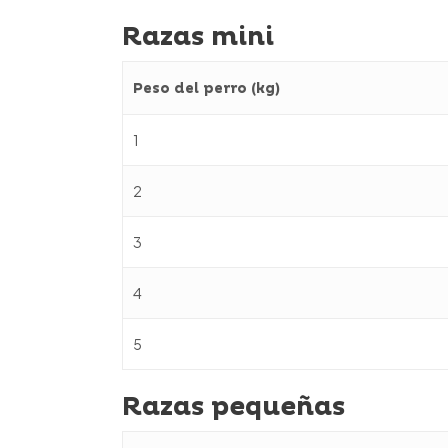
Razas mini
Peso del perro (kg)
1
2
3
4
5
Razas pequeñas