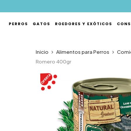
Skip
to
main
PERROS
GATOS
ROEDORES Y EXÓTICOS
CONS
content
Hit enter to search or ESC to close
Inicio
Alimentos para Perros
Comid
Romero 400gr