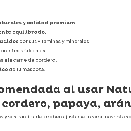
.
aturales y calidad premium
.
ente equilibrado
por sus vitaminas y minerales.
ñadidos
lorantes artificiales.
as a la carne de cordero.
de tu mascota.
ico
comendada al usar Nat
cordero, papaya, arán
 y sus cantidades deben ajustarse a cada mascota seg