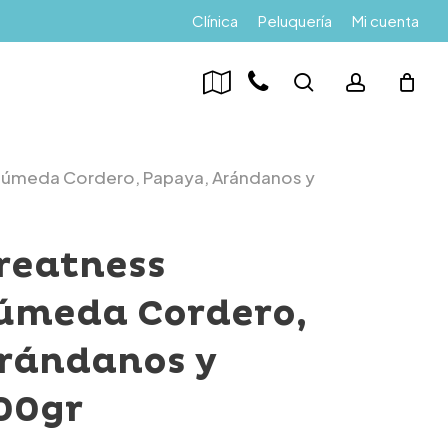
Menu
Clínica
Peluquería
Mi cuenta
search
account
Húmeda Cordero, Papaya, Arándanos y
reatness
úmeda Cordero,
rándanos y
00gr