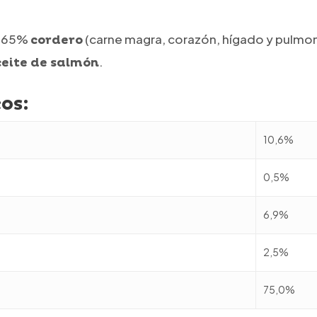
. 65%
(carne magra, corazón, hígado y pulmo
cordero
.
ceite de salmón
os:
10,6%
0,5%
6,9%
2,5%
75,0%