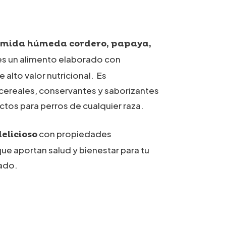
io
al
omida húmeda cordero, papaya,
s un alimento elaborado con
.
 alto valor nutricional. Es
 cereales, conservantes y saborizantes
ectos para perros de cualquier raza.
con propiedades
elicioso
que aportan salud y bienestar para tu
ado.