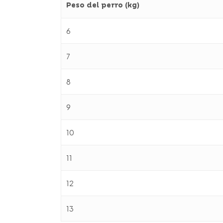
Peso del perro (kg)
6
7
8
9
10
11
12
13