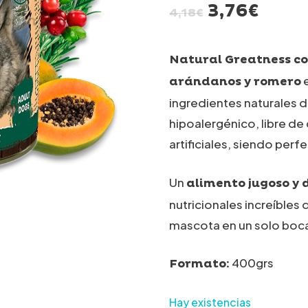
El
El
3,76
€
4,18
€
precio
prec
original
actu
Natural Greatness c
era:
es:
e
arándanos y romero
4,18€.
3,76€
ingredientes naturales de
hipoalergénico, libre de
artificiales, siendo perf
Un
alimento jugoso y d
nutricionales increíbles 
mascota en un solo boc
400grs
Formato:
Hay existencias