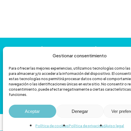
Contáctanos
y
te
ayudamos
con
la
venta
por
teléfono
Gestionar consentimiento
Para ofrecer las mejores experiencias, utilizamos tecnologías como la
601 172 335
962 067 039
para almacenar y/o acceder a la información del dispositivo. El consen
estas tecnologías nos permitirá procesar datos como el comportamie
hola@veterizonia.com
navegación o las identificaciones únicas en este sitio. No consentir o ret
consentimiento, puede afectar negativamente a ciertas características
funciones.
C/ de Sant Vicent Màrtir, 119
Aceptar
Denegar
Ver prefe
Política de cookies
Política de privacidad
Aviso legal
© 2026 Veterizonia.