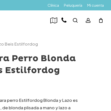
Menu
Clínica
Peluquería
Mi cuenta
search
account
zo Beis Estilfordog
ra Perro Blonda
s Estilfordog
ara perro Estilfordog Blonda y Lazo es
s, de blonda plisada a mano y lazo a