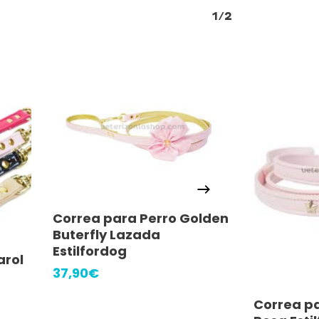
1/2
Añadir Al Carrito
Correa para Perro Golden
Buterfly Lazada
Estilfordog
arol
37,90
€
Añ
Correa pa