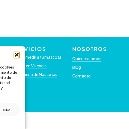
SERVICIOS
NOSOTROS
Como medir a tu mascota
Quienes somos
Clínica en Valencia
Blog
s cookies
timiento de
Peluquería de Mascotas
Contacto
nto de
irar el
 y
rencias