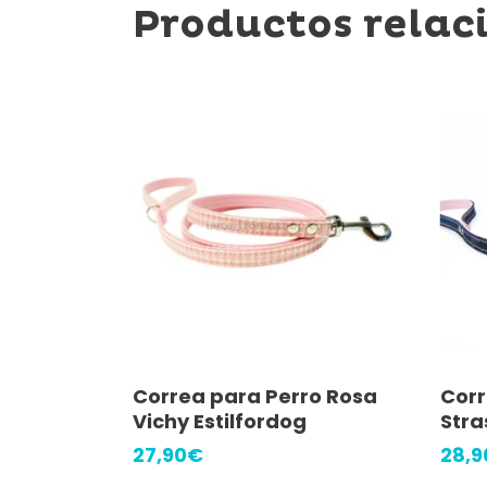
Productos relac
Añadir Al Carrito
Correa para Perro Rosa
Corr
Vichy Estilfordog
Stra
27,90
€
28,9