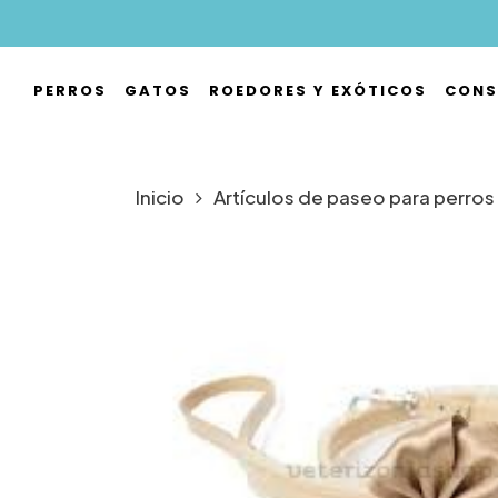
Skip
to
main
PERROS
GATOS
ROEDORES Y EXÓTICOS
CONS
content
Hit enter to search or ESC to close
Inicio
Artículos de paseo para perros