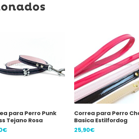
ionados
Añadir Al Carrito
Añadir Al Carrito
ea para Perro Punk
Correa para Perro Ch
ss Tejano Rosa
Basica Estilfordog
0
€
25,90
€