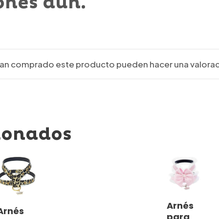
ones aún.
ayan comprado este producto pueden hacer una valorac
ionados
Este
Seleccionar
Este
Arnés
Seleccionar
Arnés
producto
Opciones
para
producto
Opciones