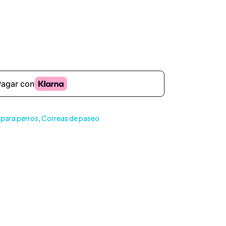
 para perros
,
Correas de paseo