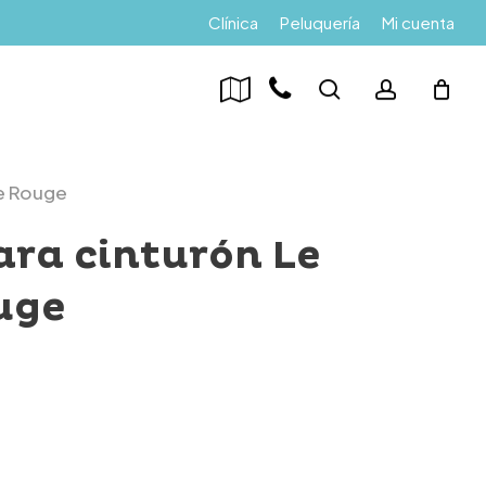
Menu
Clínica
Peluquería
Mi cuenta
search
account
ge Rouge
ara cinturón Le
uge