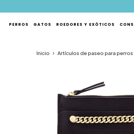
Skip
to
main
PERROS
GATOS
ROEDORES Y EXÓTICOS
CONS
content
Hit enter to search or ESC to close
Inicio
Artículos de paseo para perros