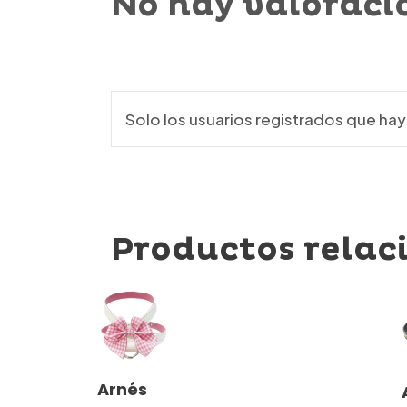
No hay valoraci
Solo los usuarios registrados que h
Productos relac
Este
Seleccionar
Arnés
producto
Opciones