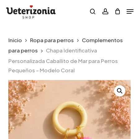
Skip
Menu
Men
to
search
account
main
content
Inicio
Ropa para perros
Complementos
para perros
Chapa Identificativa
Personalizada Caballito de Mar para Perros
Pequeños – Modelo Coral