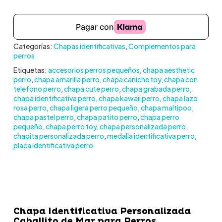
Categorías:
Chapas identificativas
,
Complementos para
perros
Etiquetas:
accesorios perros pequeños
,
chapa aesthetic
perro
,
chapa amarilla perro
,
chapa caniche toy
,
chapa con
telefono perro
,
chapa cute perro
,
chapa grabada perro
,
chapa identificativa perro
,
chapa kawaii perro
,
chapa lazo
rosa perro
,
chapa ligera perro pequeño
,
chapa maltipoo
,
chapa pastel perro
,
chapa patito perro
,
chapa perro
pequeño
,
chapa perro toy
,
chapa personalizada perro
,
chapita personalizada perro
,
medalla identificativa perro
,
placa identificativa perro
Chapa Identificativa Personalizada
Caballito de Mar para Perros