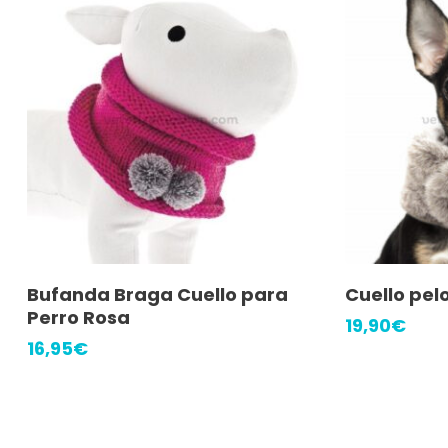
Este
Leer Más
Selec
Bufanda Braga Cuello para
Cuello pel
producto
Perro Rosa
19,90
€
tiene
16,95
€
múltiples
variantes.
Las