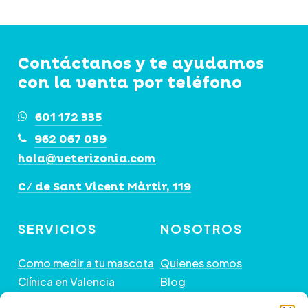
opciones
se
pueden
Contáctanos y te ayudamos
elegir
con la venta por teléfono
en
la
601 172 335
página
962 067 039
de
hola@veterizonia.com
producto
C/ de Sant Vicent Màrtir, 119
SERVICIOS
NOSOTROS
Como medir a tu mascota
Quienes somos
Clínica en Valencia
Blog
Peluquería de Mascotas
Contacto