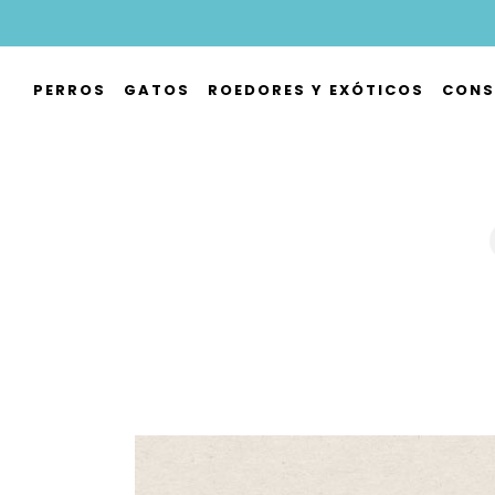
Skip
to
main
PERROS
GATOS
ROEDORES Y EXÓTICOS
CONS
content
Hit enter to search or ESC to close