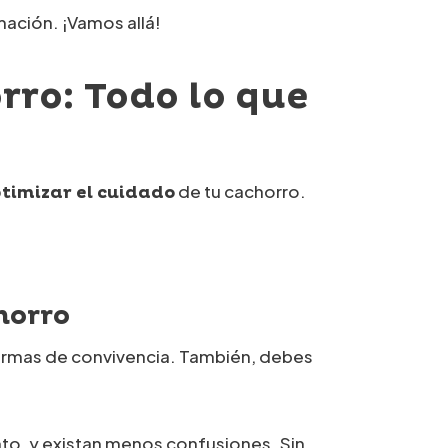
ación. ¡Vamos allá!
orro
: Todo lo que
de tu cachorro.
ptimizar el cuidado
horro
normas de convivencia. También, debes
to, y existan menos confusiones. Sin