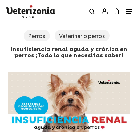
Skip
Menu
Men
to
search
account
main
content
Perros
Veterinario perros
Insuficiencia renal aguda y crónica en
perros ¡Todo lo que necesitas saber!