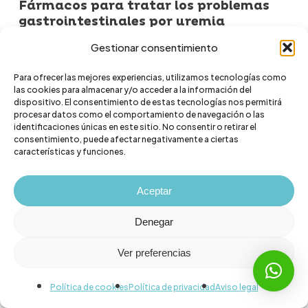
Fármacos para tratar los problemas
gastrointestinales por uremia
La uremia, es un padecimiento en perros que se
Gestionar consentimiento
caracteriza por los elevados niveles de
Para ofrecer las mejores experiencias, utilizamos tecnologías como
desechos incluidos en la sangre. Esta
las cookies para almacenar y/o acceder a la información del
dispositivo. El consentimiento de estas tecnologías nos permitirá
condición está asociada con síntomas
procesar datos como el comportamiento de navegación o las
gastrointestinales que
identificaciones únicas en este sitio. No consentir o retirar el
afectan la calidad
consentimiento, puede afectar negativamente a ciertas
como náuseas,
de vida de tu mascota
características y funciones.
vómitos y dolor abdominal.
Aceptar
Para tratarla, lo mejor es emplear
Denegar
combinaciones de bloqueadores en los
receptores H2 como
ranitidina o
Ver preferencias
. Igualmente, son efectivos los
famotidina
Política de cookies
Política de privacidad
Aviso legal
inhibidores de la bomba de protones (IBP) o