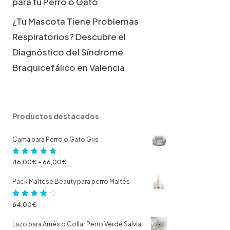
para tu Perro o Gato
¿Tu Mascota Tiene Problemas
Respiratorios? Descubre el
Diagnóstico del Síndrome
Braquicefálico en Valencia
Productos destacados
Cama para Perro o Gato Gris
Valorado
Rango
46,00
€
-
66,00
€
con
5.00
de
de
Pack Maltese Beauty para perro Maltés
5
precios:
Valorado
64,00
€
desde
con
4.00
46,00€
Lazo para Arnés o Collar Perro Verde Salvia
de 5