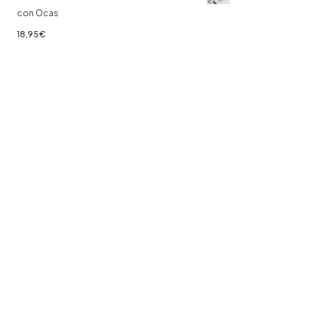
hasta
con Ocas
66,00€
18,95
€