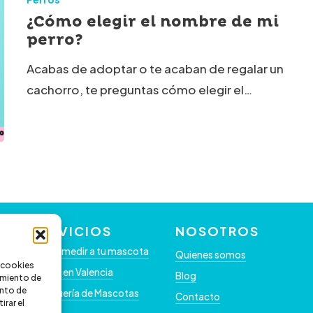
¿Cómo elegir el nombre de mi
perro?
Acabas de adoptar o te acaban de regalar un
cachorro, te preguntas cómo elegir el…
SERVICIOS
NOSOTROS
Como medir a tu mascota
Quienes somos
s cookies
Clínica en Valencia
Blog
timiento de
nto de
Peluquería de Mascotas
Contacto
irar el