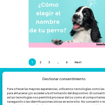
elegir
el
nombre
de
mi
perro?
1
2
3
…
6
Next
Contáctanos
y
te
ayudamos
con
Gestionar consentimiento
la
venta
por
teléfono
Para ofrecer las mejores experiencias, utilizamos tecnologías como la
para almacenar y/o acceder a la información del dispositivo. El consen
601 172 335
962 067 039
estas tecnologías nos permitirá procesar datos como el comportamie
navegación o las identificaciones únicas en este sitio. No consentir o ret
hola@veterizonia.com