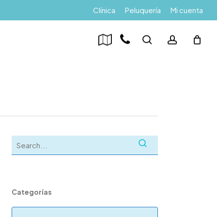
Menu
Clínica
Peluquería
Mi cuenta
search
account
Categorías
Categorías