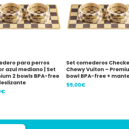
Añadir Al Carrito
Añadir Al Carrito
dero para perros
Set comederos Checke
or azul mediano | Set
Chewy Vuiton – Premi
ium 2 bowls BPA-free
bowl BPA-free + mante
deslizante
59,00
€
0
€