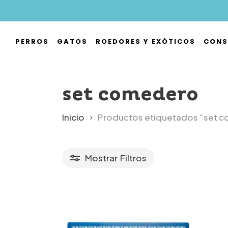
Skip
to
main
PERROS
GATOS
ROEDORES Y EXÓTICOS
CONS
content
Hit enter to search or ESC to close
set comedero
Inicio
Productos etiquetados “set 
Mostrar
Filtros
r precio