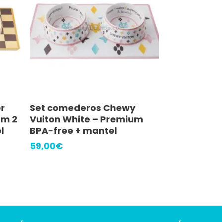
Añadir Al Carrito
r
Set comederos Chewy
um 2
Vuiton White – Premium
l
BPA-free + mantel
59,00
€