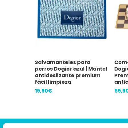
Precio máximo
r valoración
Añadir Al Carrito
Salvamanteles para
Come
Valorado
perros Dogior azul | Mantel
Dogi
con
4
antideslizante premium
Prem
de 5
fácil limpieza
anti
19,90
€
59,9