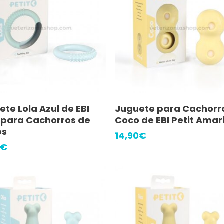
Añadir Al Carrito
Añadir Al Carrito
te Lola Azul de EBI
Juguete para Cachorr
t para Cachorros de
Coco de EBI Petit Amari
os
14,90
€
€