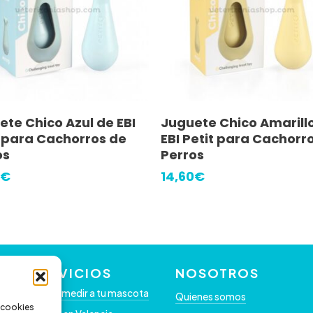
Añadir Al Carrito
Añadir Al Carrito
ete Chico Azul de EBI
Juguete Chico Amarill
t para Cachorros de
EBI Petit para Cachorr
os
Perros
€
14,60
€
SERVICIOS
NOSOTROS
Como medir a tu mascota
Quienes somos
s cookies