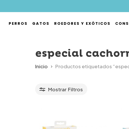
Skip
to
main
PERROS
GATOS
ROEDORES Y EXÓTICOS
CONS
content
Hit enter to search or ESC to close
especial cachor
Inicio
Productos etiquetados “espec
Mostrar
Filtros
r precio