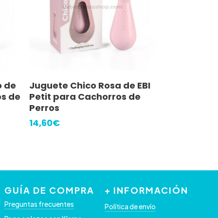
Añadir Al Carrito
o de
Juguete Chico Rosa de EBI
os de
Petit para Cachorros de
Perros
14,60
€
GUÍA DE COMPRA
+ INFORMACIÓN
Preguntas frecuentes
Política de envío