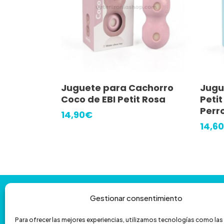
Valorado
con
4
r
de 5
a
Leer Más
Juguete para Cachorro
Jugu
ra cachorros
Coco de EBI Petit Rosa
Peti
Perr
14,90
€
14,60
Contáctanos
y
te
ayudamos
con
Gestionar consentimiento
la
venta
por
teléfono
Para ofrecer las mejores experiencias, utilizamos tecnologías como la