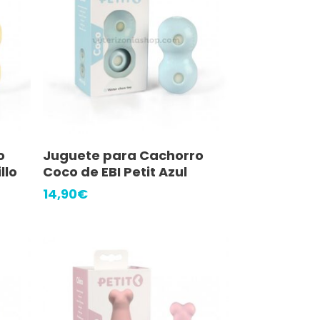
Añadir Al Carrito
o
Juguete para Cachorro
llo
Coco de EBI Petit Azul
14,90
€