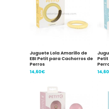
Precio máximo
r Color
Añadir Al Carrito
Azul
Rosa
Juguete Lola Amarillo de
Jugue
EBI Petit para Cachorros de
Peti
trar por
Perros
Perr
14,60
€
14,60
M
S
XXXS
r valoración