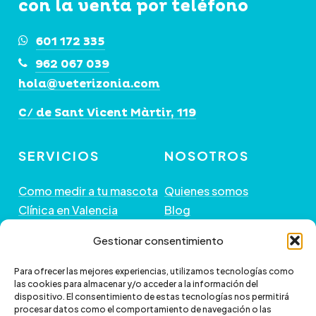
con la venta por teléfono
en
la
601 172 335
página
962 067 039
de
hola@veterizonia.com
producto
C/ de Sant Vicent Màrtir, 119
SERVICIOS
NOSOTROS
Como medir a tu mascota
Quienes somos
Clínica en Valencia
Blog
Peluquería de Mascotas
Contacto
Gestionar consentimiento
GUÍA DE COMPRA
+ INFORMACIÓN
Para ofrecer las mejores experiencias, utilizamos tecnologías como
las cookies para almacenar y/o acceder a la información del
dispositivo. El consentimiento de estas tecnologías nos permitirá
Preguntas frecuentes
Política de envío
procesar datos como el comportamiento de navegación o las