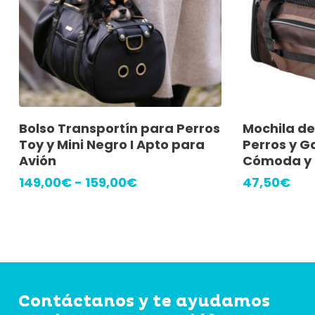
Este
Seleccionar Opciones
A
Bolso Transportín para Perros
Mochila de
producto
Toy y Mini Negro I Apto para
Perros y G
tiene
Avión
Cómoda y 
múltiples
Rango
149,00
€
-
159,00
€
47,50
€
de
variantes.
precios:
Las
desde
149,00€
opciones
hasta
se
159,00€
pueden
Contáctanos y te ayudamos
elegir