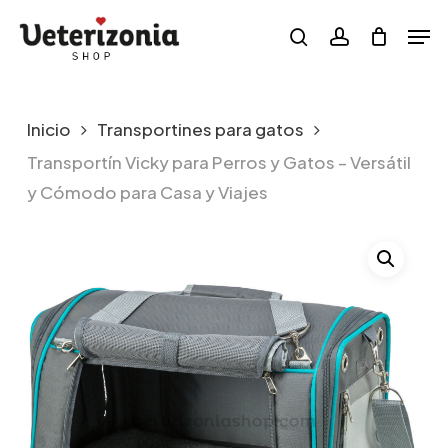
Skip
Menu
Men
to
search
account
main
content
Inicio
Transportines para gatos
Transportín Vicky para Perros y Gatos – Versátil
y Cómodo para Casa y Viajes