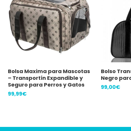
Añadir Al Carrito
A
Bolsa Maxima para Mascotas
Bolso Tra
– Transportín Expandible y
Negro par
Seguro para Perros y Gatos
99,00
€
99,99
€