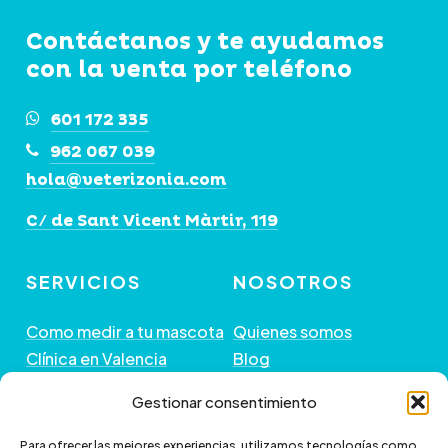
Contáctanos y te ayudamos
con la venta por teléfono
601 172 335
962 067 039
hola@veterizonia.com
C/ de Sant Vicent Màrtir, 119
SERVICIOS
NOSOTROS
Como medir a tu mascota
Quienes somos
Clínica en Valencia
Blog
Peluquería de Mascotas
Contacto
Gestionar consentimiento
GUÍA DE COMPRA
+ INFORMACIÓN
Para ofrecer las mejores experiencias, utilizamos tecnologías como